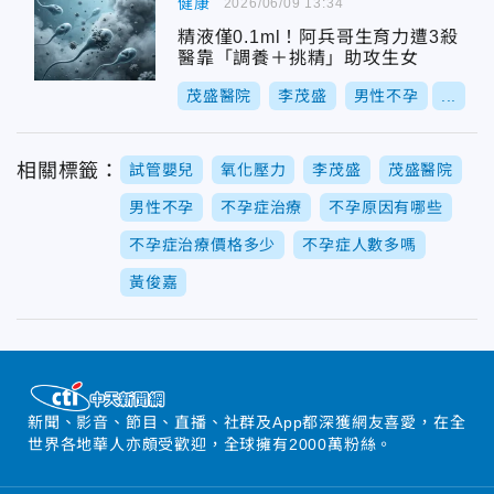
健康
2026/06/09 13:34
精液僅0.1ml！阿兵哥生育力遭3殺
醫靠「調養＋挑精」助攻生女
茂盛醫院
李茂盛
男性不孕
...
相關標籤：
試管嬰兒
氧化壓力
李茂盛
茂盛醫院
男性不孕
不孕症治療
不孕原因有哪些
不孕症治療價格多少
不孕症人數多嗎
黃俊嘉
新聞、影音、節目、直播、社群及App都深獲網友喜愛，在全
世界各地華人亦頗受歡迎，全球擁有2000萬粉絲。