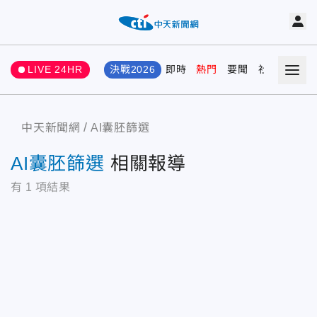
LIVE 24HR
決戰2026
即時
熱門
要聞
社會
娛樂
中天新聞網
AI囊胚篩選
AI囊胚篩選
相關報導
有
1
項結果