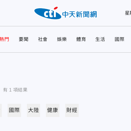
星
熱門
要聞
社會
娛樂
體育
生活
國際
有
1
項結果
活
國際
大陸
健康
財經