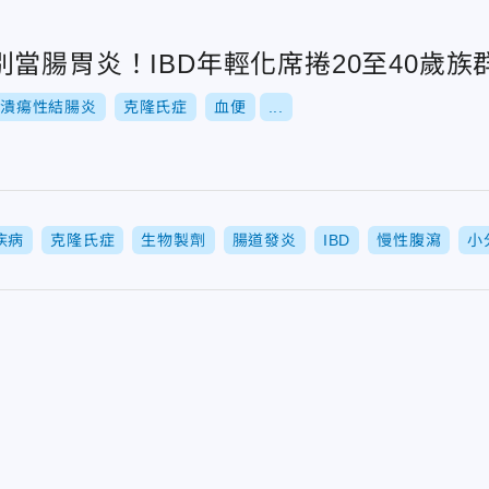
當腸胃炎！IBD年輕化席捲20至40歲族
潰瘍性結腸炎
克隆氏症
血便
...
疾病
克隆氏症
生物製劑
腸道發炎
IBD
慢性腹瀉
小