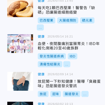
健康
2026/07/05 13:45
每天吃1顆巴西堅果！醫警告「缺
硒」恐讓腸道細胞癌變
巴西堅果
大腸癌預防
硒元素
...
健康
2026/05/14 16:21
血便、夜間腹痛別當腸胃炎！IBD年
輕化席捲20至40歲族群
發炎性腸道疾病
IBD
潰瘍性結腸炎
...
健康
2026/02/09 14:14
放屁聞一下秒知健康！醫曝「臭雞蛋
味」恐是腸道發炎警訊
放屁
屁味
腸道發炎
...
健康
2026/02/02 10:13