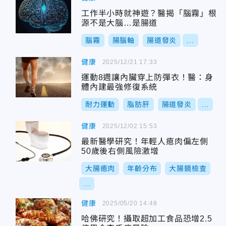
工作半小時就神遊？醫揭「腦霧」根
源不是大腦…是腸道
腦霧
腸腦軸
腸道發炎
...
健康
2025/12/21 17:33
運動8週讓內臟穿上防彈衣！醫：身
體內建最強修復系統
耐力運動
脂肪肝
腸道發炎
...
健康
2025/12/02 15:53
最新醫學研究！年輕人瘜肉偏左側
50歲後右側風險激增
大腸瘜肉
年齡分布
大腸鏡檢查
...
健康
2025/05/20 14:48
哈佛研究！攝取超加工食品恐增2.5