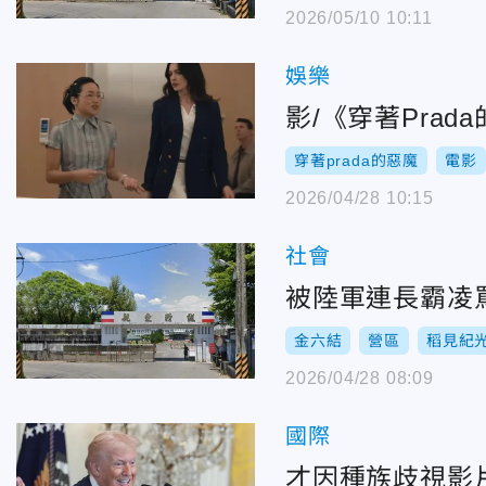
2026/05/10 10:11
娛樂
影/《穿著Pra
穿著prada的惡魔
電影
2026/04/28 10:15
社會
被陸軍連長霸凌
金六結
營區
稻見紀
2026/04/28 08:09
國際
才因種族歧視影