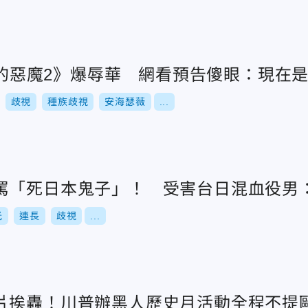
da的惡魔2》爆辱華 網看預告傻眼：現在是
歧視
種族歧視
安海瑟薇
...
罵「死日本鬼子」！ 受害台日混血役男
光
連長
歧視
...
片挨轟！川普辦黑人歷史月活動全程不提