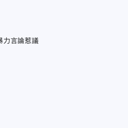
暴力言論惹議