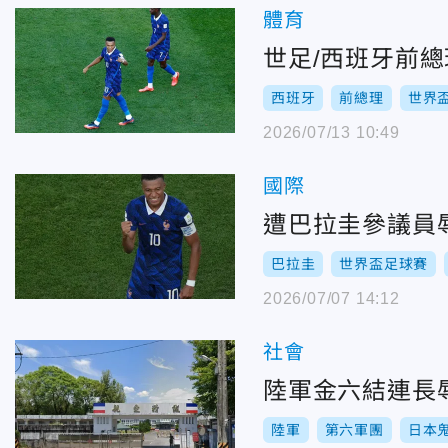
體育
世足/西班牙前
西班牙
前總理
世界
2026/07/13 10:49
國際
遭巴拉圭參議員
巴拉圭
世界盃足球賽
2026/07/07 14:12
社會
陸軍金六結連長
陸軍
第六軍團
日本