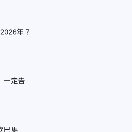
2026年？
：一定告
歐巴馬