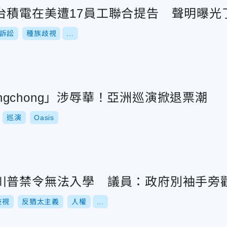
台積電在美遭17員工聯合提告 聲明曝光
訴訟
種族歧視
...
hingchong」涉辱華！亞洲巡演掀退票潮
巡演
Oasis
川普禁令無法入學 議員：政府別袖手旁
歧視
反猶太主義
人權
...