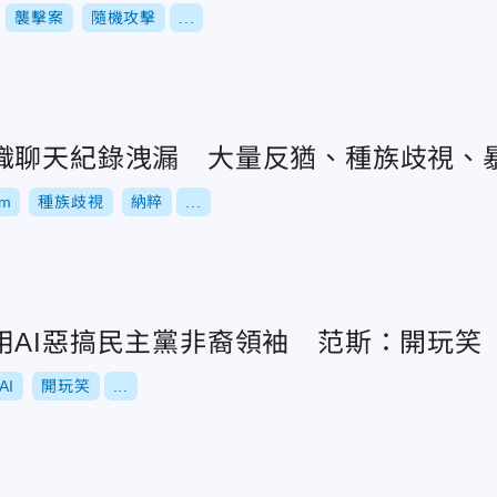
襲擊案
隨機攻擊
...
織聊天紀錄洩漏 大量反猶、種族歧視、
am
種族歧視
納粹
...
用AI惡搞民主黨非裔領袖 范斯：開玩笑
AI
開玩笑
...