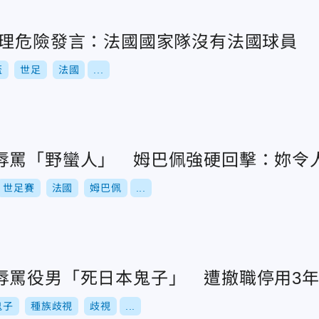
總理危險發言：法國國家隊沒有法國球員
盃
世足
法國
...
辱罵「野蠻人」 姆巴佩強硬回擊：妳令
世足賽
法國
姆巴佩
...
辱罵役男「死日本鬼子」 遭撤職停用3
鬼子
種族歧視
歧視
...