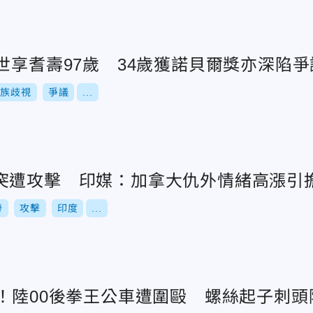
世享耆壽97歲 34歲獲諾貝爾獎亦深陷爭
種族歧視
爭議
...
突遭攻擊 印媒：加拿大仇外情緒高漲引
勞
攻擊
印度
...
1！陸00後拳王公車遭圍毆 螺絲起子刺頭