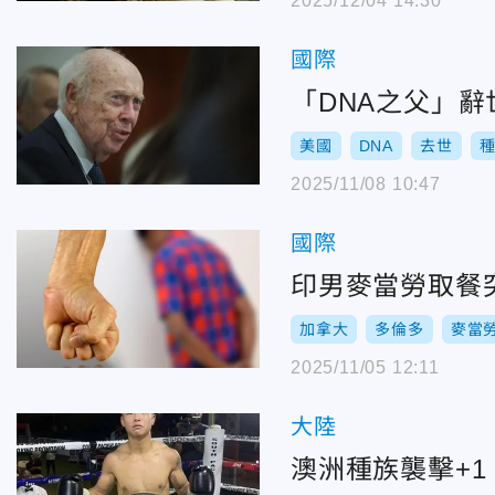
2025/12/04 14:30
國際
「DNA之父」辭
美國
DNA
去世
2025/11/08 10:47
國際
印男麥當勞取餐
加拿大
多倫多
麥當
2025/11/05 12:11
大陸
澳洲種族襲擊+