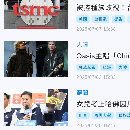
被控種族歧視！
美國
台積電
提告
2025/07/07 13:38
大陸
Oasis主唱「C
種族歧視
亞洲
大陸
2025/07/02 15:33
要聞
女兒考上哈佛因
川普
哈佛大學
種族
2025/05/30 16:47