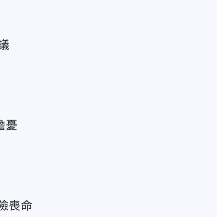
議
擔憂
險喪命