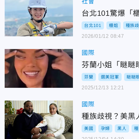
社會
台北101驚爆
台北101
櫃姐
種族
2026/01/12 08:47
國際
芬蘭小姐「瞇瞇
芬蘭
選美冠軍
瞇瞇
2025/12/13 12:21
國際
種族歧視？美黑
美國
孕婦
黑人
種