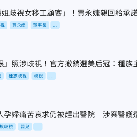
「櫃姐歧視女移工顧客」！賈永婕親回給承
歧視
賈永婕
董事長
...
眼」照涉歧視！官方撤銷選美后冠：種族
眼
種族歧視
歧視
...
人孕婦痛苦哀求仍被趕出醫院 涉案醫護
族歧視
嬰兒
...