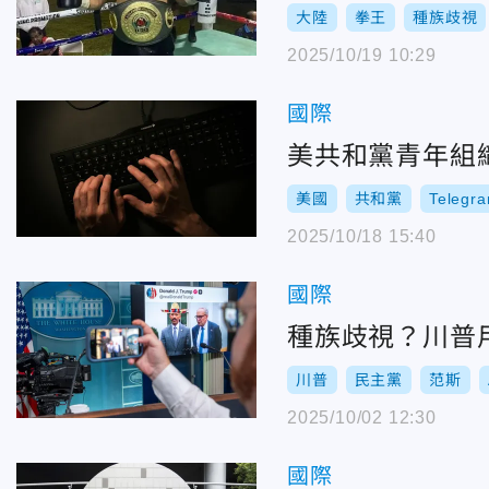
大陸
拳王
種族歧視
2025/10/19 10:29
國際
美共和黨青年組
美國
共和黨
Telegr
2025/10/18 15:40
國際
種族歧視？川普
川普
民主黨
范斯
2025/10/02 12:30
國際