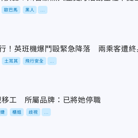
歐巴馬
黑人
...
武行！英班機爆鬥毆緊急降落 兩乘客遭終
土耳其
飛行安全
...
歧視移工 所屬品牌：已將她停職
永婕
櫃姐
歧視
...