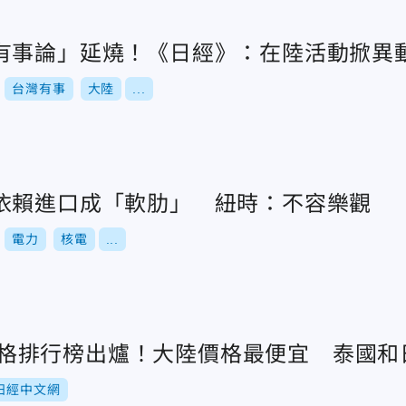
有事論」延燒！《日經》：在陸活動掀異
台灣有事
大陸
...
依賴進口成「軟肋」 紐時：不容樂觀
電力
核電
...
全球價格排行榜出爐！大陸價格最便宜 泰國
日經中文網