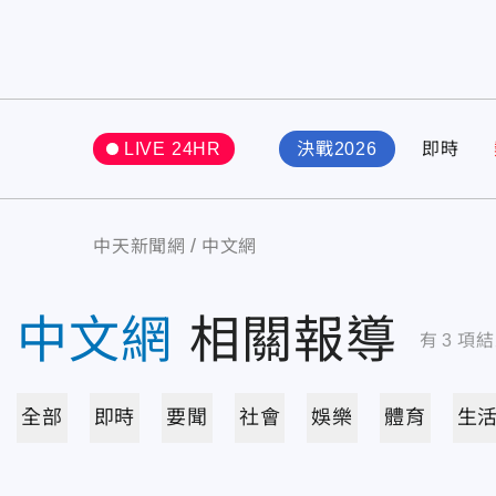
LIVE 24HR
決戰2026
即時
中天新聞網
中文網
中文網
相關報導
有
3
項結
全部
即時
要聞
社會
娛樂
體育
生