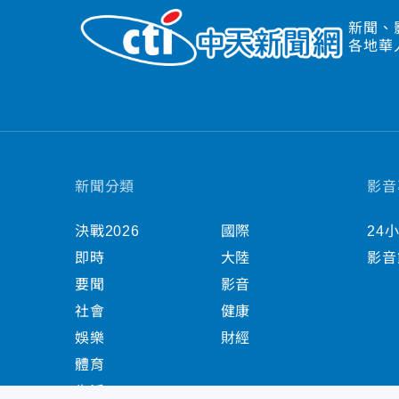
新聞、
各地華
新聞分類
影音
決戰2026
國際
24
即時
大陸
影音
要聞
影音
社會
健康
娛樂
財經
體育
生活