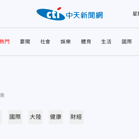
星
熱門
要聞
社會
娛樂
體育
生活
國際
果
活
國際
大陸
健康
財經