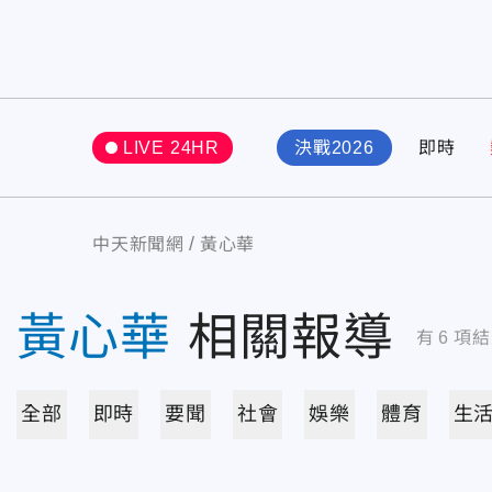
LIVE 24HR
決戰2026
即時
中天新聞網
黃心華
黃心華
相關報導
有
6
項結
全部
即時
要聞
社會
娛樂
體育
生