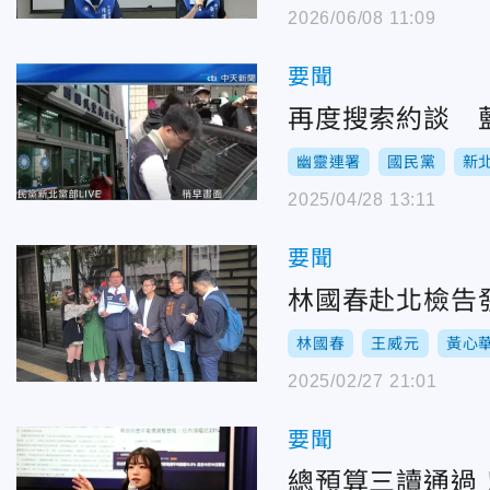
2026/06/08 11:09
要聞
再度搜索約談 
幽靈連署
國民黨
新
2025/04/28 13:11
要聞
林國春赴北檢告
林國春
王威元
黃心
2025/02/27 21:01
要聞
總預算三讀通過！