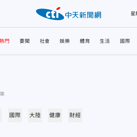
星
熱門
要聞
社會
娛樂
體育
生活
國際
果
活
國際
大陸
健康
財經