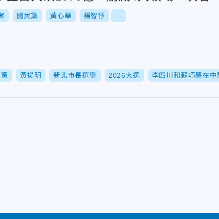
案
國民黨
黃心華
楊智伃
...
進黨
黃揚明
新北市長選舉
2026大選
李四川和蘇巧慧在中