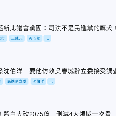
藍新北議會黨團：司法不是民進黨的鷹犬
北市
王威元
黃心華
...
發沈伯洋 要他仿效吳春城辭立委接受調
華
民進黨立委
沈伯洋
...
藍白大砍2075億 刪減4大領域一次看