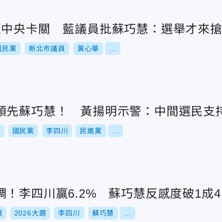
遭中央卡關 藍議員批蘇巧慧：選舉才來
國民黨
新北市議員
黃心華
...
領先蘇巧慧！ 黃揚明示警：中間選民支
舉
國民黨
李四川
民進黨
...
！李四川贏6.2% 蘇巧慧反感度破1成4
調
2026大選
李四川
蘇巧慧
...