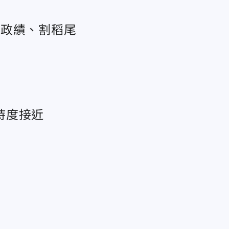
搶政績、割稻尾
持度接近