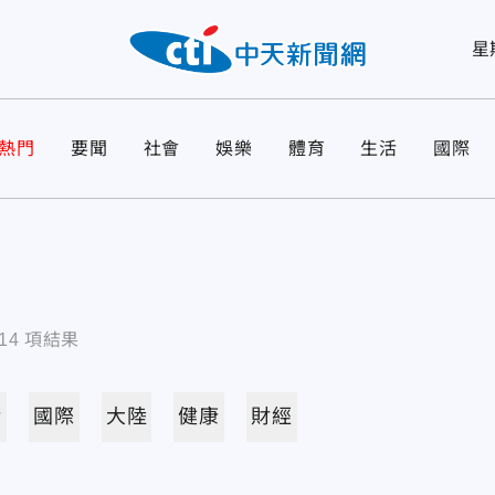
星
熱門
要聞
社會
娛樂
體育
生活
國際
14
項結果
活
國際
大陸
健康
財經