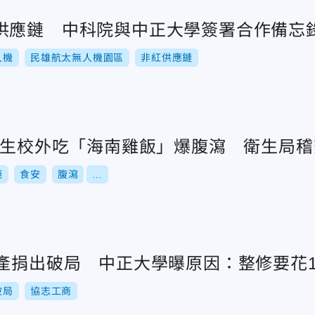
供應鏈 中科院與中正大學簽署合作備忘
人機
民雄航太無人機園區
非紅供應鏈
9學生校外吃「海南雞飯」爆腹瀉 衛生局
廳
食安
腹瀉
...
校產捐出破局 中正大學曝原因：整修要花
破局
協志工商