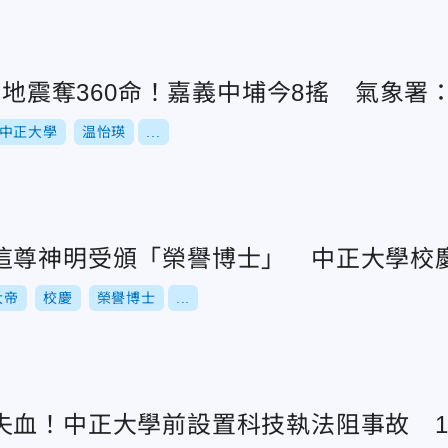
埔大地震奪360命！嘉義中埔今8搖 氣象署
中正大學
温怡瑛
...
這尊神明受頒「榮譽博士」 中正大學校
大帝
校慶
榮譽博士
...
失血！中正大學前設置科技執法阻事故 12