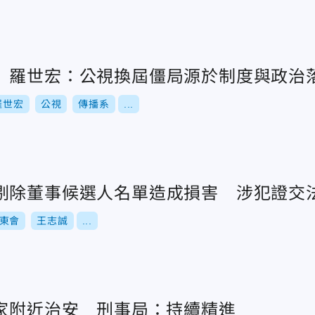
 羅世宏：公視換屆僵局源於制度與政治
羅世宏
公視
傳播系
...
剔除董事候選人名單造成損害 涉犯證交
東會
王志誠
...
住家附近治安 刑事局：持續精進