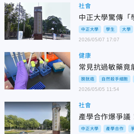
社會
中正大學驚傳「
中正大學
學生
大學
2026/05/07 17:07
健康
常見抗過敏藥竟
膀胱癌
自然殺手細胞
2026/05/05 11:54
社會
產學合作爆爭議
中正大學
產學合作