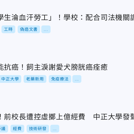
學生淪血汗勞工」！學校：配合司法機關
工時
偽造文書
...
能抗癌！飼主淚謝愛犬膀胱癌痊癒
中正大學
老藥新用
免疫療法
...
！前校長遭控虛擲上億經費 中正大學發
爭議
經費
技術研發
...