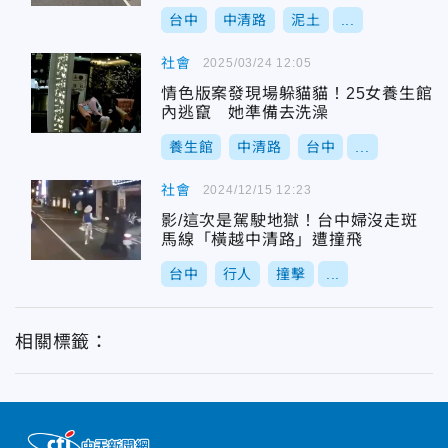
台中
中清路
泥土
...
社會
2025/03/24 12:05
情色版案發現場躲貓貓！25女養生館
內逃竄 她準備去洗澡
養生館
中清路
台中
...
社會
2024/12/15 12:23
影/這次是駕駛地獄！台中婦沒走斑
馬線「橫越中清路」遭撞飛
台中
行人
撞擊
...
相關標籤：