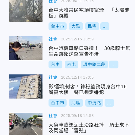
社會
2026/06/21 16:16
台中大雅某民宅頂樓竄煙 「太陽能
板」燒毀
台中市
大雅
民宅
...
社會
2025/12/15 13:59
台中汽機車路口碰撞！ 30歲騎士無
生命跡象送醫宣告不治
台中
西屯
環中路二段
...
社會
2025/12/14 17:05
影/雪糕刺客！神秘塗鴉現身台中16
層高大樓 警已鎖定嫌犯
台中市
北區
中清路
...
社會
2025/09/18 15:58
大貨車載運泥土沿路狂掉 騎士來不
及閃當場「雷殘」