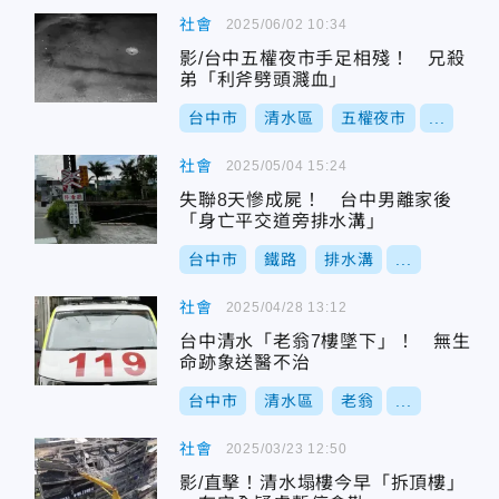
社會
2025/06/02 10:34
影/台中五權夜市手足相殘！ 兄殺
弟「利斧劈頭濺血」
台中市
清水區
五權夜市
...
社會
2025/05/04 15:24
失聯8天慘成屍！ 台中男離家後
「身亡平交道旁排水溝」
台中市
鐵路
排水溝
...
社會
2025/04/28 13:12
台中清水「老翁7樓墜下」！ 無生
命跡象送醫不治
台中市
清水區
老翁
...
社會
2025/03/23 12:50
影/直擊！清水塌樓今早「拆頂樓」