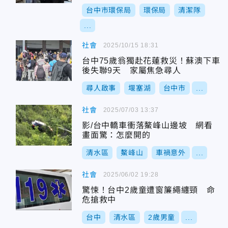
台中市環保局
環保局
清潔隊
...
社會
2025/10/15 18:31
台中75歲翁獨赴花蓮救災！蘇澳下車
後失聯9天 家屬焦急尋人
尋人啟事
堰塞湖
台中市
...
社會
2025/07/03 13:37
影/台中轎車衝落鰲峰山邊坡 網看
畫面驚：怎麼開的
清水區
鰲峰山
車禍意外
...
社會
2025/06/02 19:28
驚悚！台中2歲童遭窗簾繩纏頸 命
危搶救中
台中
清水區
2歲男童
...