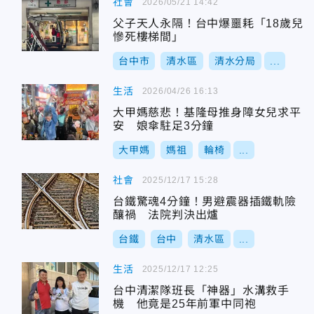
社會
2026/05/21 14:42
父子天人永隔！台中爆噩耗「18歲兒
慘死樓梯間」
台中市
清水區
清水分局
...
生活
2026/04/26 16:13
大甲媽慈悲！基隆母推身障女兒求平
安 娘傘駐足3分鐘
大甲媽
媽祖
輪椅
...
社會
2025/12/17 15:28
台鐵驚魂4分鐘！男避震器插鐵軌險
釀禍 法院判決出爐
台鐵
台中
清水區
...
生活
2025/12/17 12:25
台中清潔隊班長「神器」水溝救手
機 他竟是25年前軍中同袍