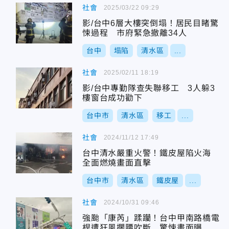
社會
2025/03/22 09:29
影/台中6層大樓突倒塌！居民目睹驚
悚過程 市府緊急撤離34人
台中
塌陷
清水區
...
社會
2025/02/11 18:19
影/台中專勤隊查失聯移工 3人躲3
樓窗台成功勸下
台中市
清水區
移工
...
社會
2024/11/12 17:49
台中清水嚴重火警！鐵皮屋陷火海
全面燃燒畫面直擊
台中市
清水區
鐵皮屋
...
社會
2024/10/31 09:46
強颱「康芮」蹂躪！台中甲南路橋電
桿遭狂風攔腰吹斷 驚悚畫面曝