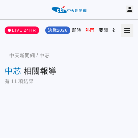
LIVE 24HR
決戰2026
即時
熱門
要聞
社會
娛樂
中天新聞網
中芯
中芯
相關報導
有
11
項結果