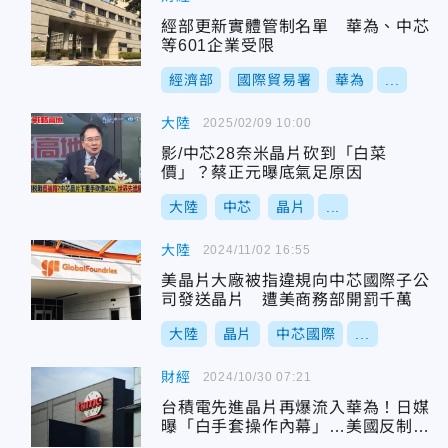
經部更新實體管制名單 華為、中芯
等601企業受限
經濟部
國際貿易署
華為
...
大陸
2025/02/09 10:00
影/中芯28奈米晶片砍到「白菜
價」？蔡正元曝底氣足原因
大陸
中芯
晶片
...
大陸
2024/11/02 16:55
美晶片大廠被指違規向中芯國際子公
司發送晶片 遭美商務部開罰千萬
大陸
晶片
中芯國際
...
財經
2024/10/30 07:21
台積電先進晶片再爆流入華為！日媒
曝「白手套操作內幕」…美國反制手
法曝光