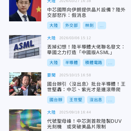
大陸
2026/03/27 16:38
中芯國際向伊朗提供晶片設備？陸外
交部怒斥：假消息
大陸
外交部
林劍
...
大陸
2026/03/06 15:12
丟掉幻想！陸半導體大佬聯名發文：
舉國之力打造「中國版ASML」
大陸
半導體
積體電路
...
要聞
2025/10/15 16:58
國台辦引〈沒出息〉批台半導體！王
世堅轟：中芯、紫光才是連滾帶爬
國台辦
王世堅
沒出息
...
大陸
2025/09/18 16:44
代號聖母峰！中芯測首款陸製DUV
光刻機 或突破美晶片限制