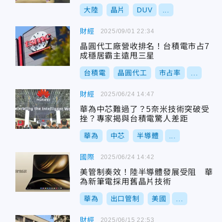
大陸
晶片
DUV
...
財經
2025/09/01 22:34
晶圓代工廠營收排名！台積電市占7
成穩居霸主遠甩三星
台積電
晶圓代工
市占率
...
財經
2025/06/24 14:47
華為中芯難過了？5奈米技術突破受
挫？專家揭與台積電驚人差距
華為
中芯
半導體
...
國際
2025/06/24 14:42
美管制奏效！陸半導體發展受阻 華
為新筆電採用舊晶片技術
華為
出口管制
美國
...
財經
2025/06/15 22:53