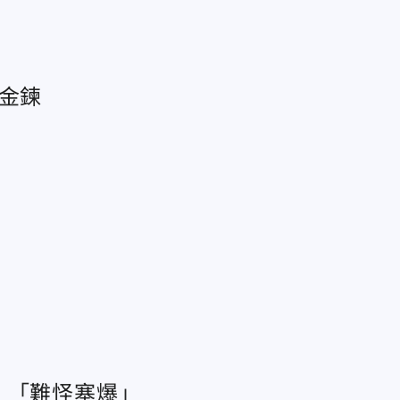
萬金鍊
：「難怪塞爆」