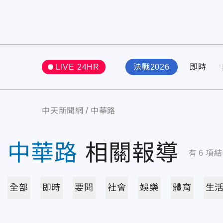
LIVE 24HR
決戰2026
即時
中天新聞網
中華路
中華路
相關報導
有
6
項結
全部
即時
要聞
社會
娛樂
體育
生