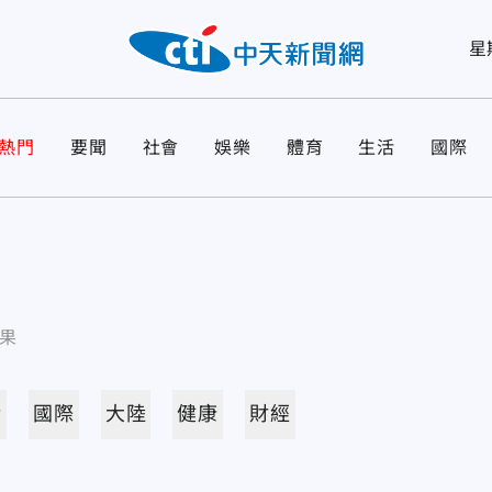
星
熱門
要聞
社會
娛樂
體育
生活
國際
果
活
國際
大陸
健康
財經