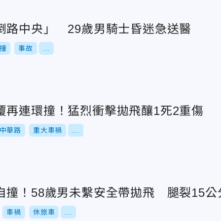
倒路中央」 29歲男騎士昏迷急送醫
撞
事故
...
覆再連環撞！猛烈衝擊拋飛釀1死2重傷
中華路
重大車禍
...
自撞！58歲男未繫安全帶拋飛 腿裂15公
車禍
休旅車
...