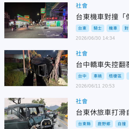
社會
台東機車對撞「
台東
騎士
機車
對
2026/06/30 14:34
社會
台中轎車失控翻
台中
車禍
梧棲區
2026/06/11 20:53
社會
台東休旅車打滑
台東縣
鹿野鄉
自撞