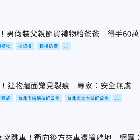
搶！男假裝父親節買禮物給爸爸 得手60
節禮物
搶銀樓
銀樓搶案
...
猛搖！建物牆面驚見裂痕 專家：安全無虞
建管處
台北市結構技師公會
台北市土木技師公會
...
1女突跳車！衝向後方來車遭撞躺地 網轟