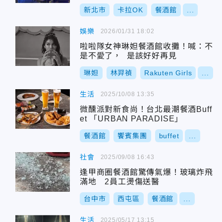
新北市
卡拉OK
餐酒館
...
娛樂
2026/01/31 18:02
啦啦隊女神琳妲餐酒館收攤！喊：不
是不愛了， 是該好好再見
琳妲
林羿禎
Rakuten Girls
...
生活
2025/10/08 13:35
微醺派對新食尚！台北最潮餐酒Buff
et 「URBAN PARADISE」
餐酒館
饗賓集團
buffet
...
社會
2025/09/08 16:43
逢甲商圈餐酒館驚傳氣爆！玻璃炸飛
滿地 2員工燙傷送醫
台中市
西屯區
餐酒館
...
生活
2025/05/17 13:15