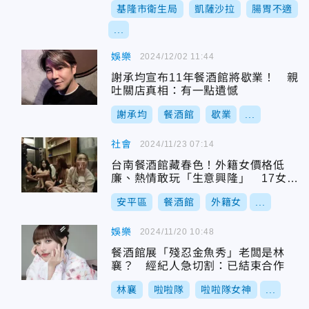
基隆市衛生局
凱薩沙拉
腸胃不適
...
娛樂
2024/12/02 11:44
謝承均宣布11年餐酒館將歇業！ 親
吐關店真相：有一點遺憾
謝承均
餐酒館
歇業
...
社會
2024/11/23 07:14
台南餐酒館藏春色！外籍女價格低
廉、熱情敢玩「生意興隆」 17女全
拿觀光簽證來台
安平區
餐酒館
外籍女
...
娛樂
2024/11/20 10:48
餐酒館展「殘忍金魚秀」老闆是林
襄？ 經紀人急切割：已結束合作
林襄
啦啦隊
啦啦隊女神
...