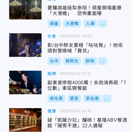
憂釀高雄版梨泰院！頑童開唱塞爆
「大港橋」 恐怖畫面曝
頑童
大港橋
人潮
...
社會
2025/04/22 16:01
影/台中醉女要睡「咕咕覺」！她街
頭對警嬌喊「寶貝」
台中
輕熟女
醉倒
...
娛樂
2025/02/24 17:11
副業曾慘賠4000萬！余政鴻再砸「7
位數」東區開餐館
侯怡君
楚宣
梁佑南
...
健康
2025/01/23 14:42
疑「凱薩沙拉」釀禍！基隆ABV餐酒
館「腸胃不適」22人通報