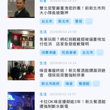
社會
2026/07/01 10:53
雙北官警嚴重洩密詐團！前新北市刑
大小隊長被聲押
台北市
新北市
警官
...
生活
2026/05/14 16:59
免單玩假？網紅挑戰雞翅被逼重啃加
付低消 店家急發道歉聲明
消費爭議
吃貨豪豪
台北市
...
生活
2026/04/14 14:24
噪音毒瘤終結！新北餐酒館鑽漏洞避
查 環保局突襲強制停業
新北市政府
噪音
餐酒館
...
生活
2026/04/11 14:57
卡拉OK噪音擾鄰逾3年！新北餐酒館
遭強制斷水斷電