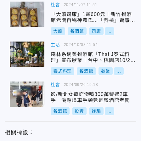
社會
2024/11/07 11:51
「大麻司康」1顆600元！新竹餐酒
館老闆自稱神農氏…「斜槓」賣毒遭
捕
大麻
餐酒館
司康
...
生活
2024/10/08 11:54
森林系網美餐酒館「Thai J泰式料
理」宣布歇業！台中、桃園店10/20
落幕
泰式料理
餐酒館
歇業
...
社會
2024/09/26 19:18
影/新北女遭詐慘噴300萬警逮2車
手 溯源追車手頭竟是餐酒館老闆
餐酒館
投資
詐騙
...
相關標籤：