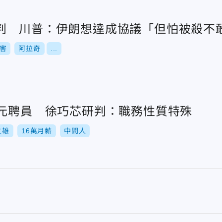
判 川普：伊朗想達成協議「但怕被殺不
害
阿拉奇
...
萬元聘員 徐巧芯研判：職務性質特殊
立雄
16萬月薪
中間人