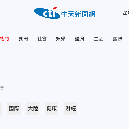
星
熱門
要聞
社會
娛樂
體育
生活
國際
果
活
國際
大陸
健康
財經