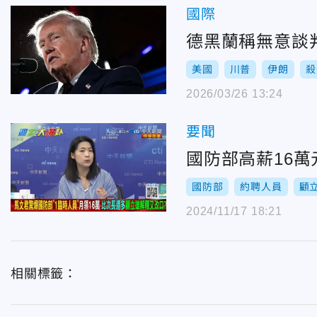
國際
德黑蘭稱無意談
美國
川普
伊朗
殺
2026/03/26 13:24
要聞
國防部高薪16
國防部
約聘人員
顧
2024/11/17 18:21
相關標籤：