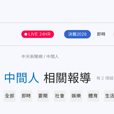
LIVE 24HR
決戰2026
即時
中天新聞網
中間人
中間人
相關報導
有
2
項結
全部
即時
要聞
社會
娛樂
體育
生