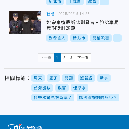
新北市
土城區
弒母
...
社會
2025/08/15 14:25
姚宗秦槍殺新北副發言人胞弟棄屍
無期徒刑定讞
副發言人
新北市
開槍殺害
...
上一頁
1
2
3
下一頁
相關標籤：
屏東
墾丁
開罰
墾管處
斷掌
台灣獼猴
猴害
佳樂水
佳樂水驚見猴斷掌？
傷害獼猴開罰多少？