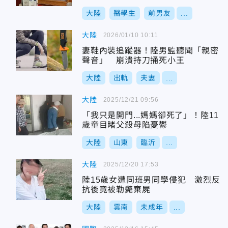
大陸
醫學生
前男友
...
大陸
2026/01/10 10:11
妻鞋內裝追蹤器！陸男監聽聞「親密
聲音」 崩潰持刀捅死小王
大陸
出軌
夫妻
...
大陸
2025/12/21 09:56
「我只是開門...媽媽卻死了」！陸11
歲童目睹父殺母陷憂鬱
大陸
山東
臨沂
...
大陸
2025/12/20 17:53
陸15歲女遭同班男同學侵犯 激烈反
抗後竟被勒斃棄屍
大陸
雲南
未成年
...