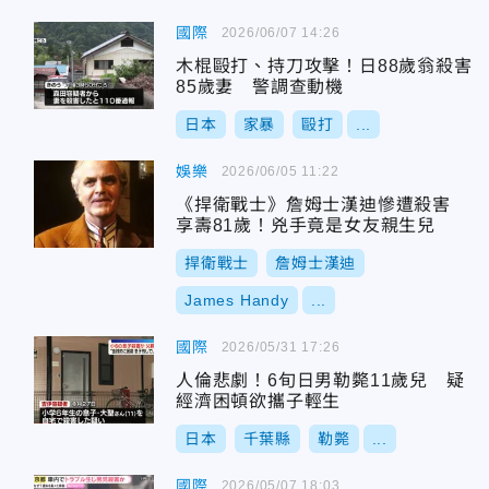
國際
2026/06/07 14:26
木棍毆打、持刀攻擊！日88歲翁殺害
85歲妻 警調查動機
日本
家暴
毆打
...
娛樂
2026/06/05 11:22
《捍衛戰士》詹姆士漢迪慘遭殺害
享壽81歲！兇手竟是女友親生兒
捍衛戰士
詹姆士漢迪
James Handy
...
國際
2026/05/31 17:26
人倫悲劇！6旬日男勒斃11歲兒 疑
經濟困頓欲攜子輕生
日本
千葉縣
勒斃
...
國際
2026/05/07 18:03