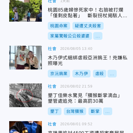
社會
1天前
桃園85歲婦慘死家中！右臉被打爛
「僅剩皮黏著」 斷裂拐杖揭駭人現
場
桃園命案
疑遭丈夫殺害
家屬驚報公公殺婆婆
...
社會
2026/08/05 13:40
木乃伊式綑綁虐殺亞洲鎢王！兇嫌私
照曝光
京沅鎢業
木乃伊
虐殺
...
社會
2026/08/02 21:59
墾丁佳樂水驚見「獼猴斷掌滴血」
墾管處追兇：最高罰30萬
墾丁
台灣獼猴
斷掌
...
社會
2026/08/01 09:52