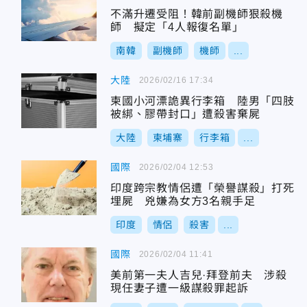
不滿升遷受阻！韓前副機師狠殺機
師 擬定「4人報復名單」
南韓
副機師
機師
...
大陸
2026/02/16 17:34
柬國小河漂詭異行李箱 陸男「四肢
被綁、膠帶封口」遭殺害棄屍
大陸
柬埔寨
行李箱
...
國際
2026/02/04 12:53
印度跨宗教情侶遭「榮譽謀殺」打死
埋屍 兇嫌為女方3名親手足
印度
情侶
殺害
...
國際
2026/02/04 11:41
美前第一夫人吉兒·拜登前夫 涉殺
現任妻子遭一級謀殺罪起訴