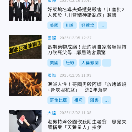
國際
2025/12/16 15:45
好萊塢名導夫婦遭兒殺害！川普批2
人死於「川普精神錯亂症」惹議
美國
川普
好萊塢
...
國際
2025/12/05 12:37
長期藥物成癮！紐約男自家餐廳裡持
刀砍死父母...鄰居熟客震驚
美國
紐約
人倫悲劇
...
國際
2025/12/05 11:03
泯滅人性！哥國男殺阿嬤「放烤爐燒
+骨灰埋花盆」 逃2年落網
哥倫比亞
祖母
殺害
...
大陸
2025/12/02 11:38
港男持斧公園砍殺陌生老翁 思覺失
調稱受「天狼星人」指使