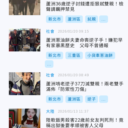
蘆洲36歲逆子討錢遭拒狠弒雙親！檢
聲請羈押禁見
新北市
蘆洲區
弑親
...
社會
2026/01/20 09:15
蘆洲蔥油餅夫妻命喪逆子手！嫌犯早
有家暴黑歷史 父母不曾通報
新北市
三重區
小貨車蔥油餅
...
社會
2026/01/20 08:49
蘆洲啃老逆子37刀滅雙親！兩老雙手
滿佈「防禦性刀傷」
新北市
蘆洲區
逆子
...
大陸
2026/01/13 11:37
陸軟飯男殺害22歲前女友判死刑！竟
稱出獄後要孝順被害人父母