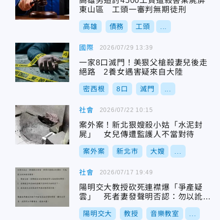
高雄男追討4500工資遭殺害棄屍屏
東山區 工頭一審判無期徒刑
高雄
債務
工頭
...
國際
2026/07/29 13:39
一家8口滅門！美狠父槍殺妻兒後走
絕路 2養女遇害疑來自大陸
密西根
8口
滅門
...
社會
2026/07/22 10:15
案外案！新北狠嫂殺小姑「水泥封
屍」 女兒傳遭監護人不當對待
案外案
新北市
大嫂
...
社會
2026/07/17 19:49
陽明交大教授砍死連襟爆「爭產疑
雲」 死者妻發聲明否認：勿以訛傳
訛！
陽明交大
教授
音樂教室
...