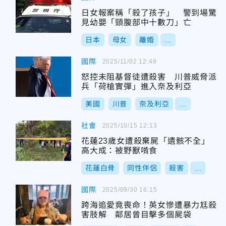
日女報案稱「殺了孩子」 警到場驚
見幼嬰「頸腹部中十數刀」亡
日本
母女
離婚
...
國際
2025/11/02 12:49
怒控未阻基督徒遭殺害 川普威脅派
兵「荷槍實彈」進入奈及利亞
美國
川普
奈及利亞
...
社會
2025/10/15 12:13
花蓮23歲女遭殺棄屍「遺骸不全」
高大成：被野獸啃食
花蓮白骨
同性伴侶
殺害
...
國際
2025/09/30 16:15
跨海追愛竟喪命！英女慘遭暴力尪殺
害肢解 鄰居曾目擊多個屍袋