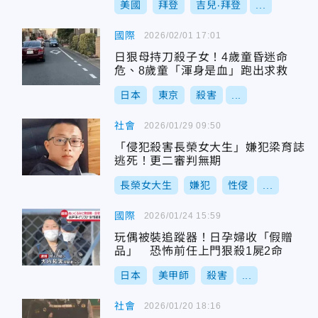
美國
拜登
吉兒‧拜登
...
國際
2026/02/01 17:01
日狠母持刀殺子女！4歲童昏迷命
危、8歲童「渾身是血」跑出求救
日本
東京
殺害
...
社會
2026/01/29 09:50
「侵犯殺害長榮女大生」嫌犯梁育誌
逃死！更二審判無期
長榮女大生
嫌犯
性侵
...
國際
2026/01/24 15:59
玩偶被裝追蹤器！日孕婦收「假贈
品」 恐怖前任上門狠殺1屍2命
日本
美甲師
殺害
...
社會
2026/01/20 18:16