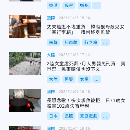
香港
殺害
嫌犯
...
國際
2025/11/26 15:06
丈夫癌逝不堪重負！韓裔狠母殺兒女
「塞行李箱」 遭判終身監禁
南韓
紐西蘭
行李箱
...
大陸
2025/11/08 17:44
2陸女童虐死鄰7月大男嬰免刑責 寶
爸怒：民事賠償也沒下文
大陸
男嬰
女童
...
國際
2025/11/07 16:48
長照悲歌！多次求救被拒 日71歲女
殺害102歲失智母親
日本
長照
家庭悲劇
...
國際
2025/11/04 16:15