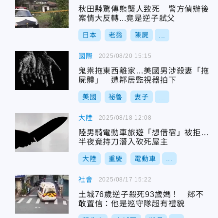
秋田縣驚傳熊襲人致死 警方偵辦後
案情大反轉...竟是逆子弒父
日本
老翁
陳屍
...
國際
2025/08/20 15:15
鬼祟拖東西離家…美國男涉殺妻「拖
屍體」 遭鄰居監視器拍下
美國
祕魯
妻子
...
大陸
2025/08/18 12:08
陸男騎電動車旅遊「想借宿」被拒…
半夜竟持刀潛入砍死屋主
大陸
重慶
電動車
...
社會
2025/08/17 15:22
土城76歲逆子殺死93歲媽！ 鄰不
敢置信：他是巡守隊超有禮貌