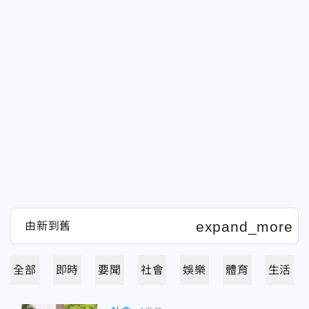
全部
即時
要聞
社會
娛樂
體育
生活