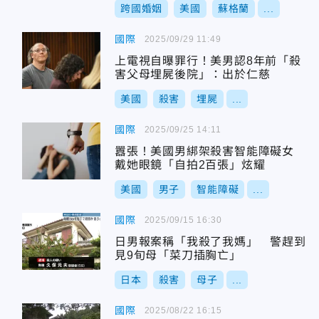
跨國婚姻
美國
蘇格蘭
...
國際
2025/09/29 11:49
上電視自曝罪行！美男認8年前「殺
害父母埋屍後院」：出於仁慈
美國
殺害
埋屍
...
國際
2025/09/25 14:11
囂張！美國男綁架殺害智能障礙女
戴她眼鏡「自拍2百張」炫耀
美國
男子
智能障礙
...
國際
2025/09/15 16:30
日男報案稱「我殺了我媽」 警趕到
見9旬母「菜刀插胸亡」
日本
殺害
母子
...
國際
2025/08/22 16:15