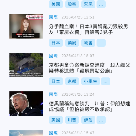
美國
殺害
棄屍
...
國際
2026/04/25 12:51
分手釀血案！日本3寶媽亂刀狠殺男
友「棄屍衣櫥」再殺害3兒子
日本
棄屍
殺害
...
國際
2026/04/18 18:07
京都男童命案新調查進度 殺人繼父
疑轉移遺體「藏屍景點公廁」
日本
京都
小學生
...
國際
2026/03/26 13:24
德黑蘭稱無意談判 川普：伊朗想達
成協議「但怕被殺不敢承認」
美國
川普
伊朗
...
國際
2026/03/18 15:47