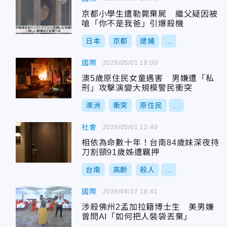
京都小學生遭勒斃棄屍 繼父疑因被
嗆「你不是我爸」引爆殺機
日本
京都
逮捕
...
國際
2026/05/01 18:00
澳5歲原住民女童遇害 男嫌遭「私
刑」攻擊演變大規模警民衝突
澳洲
衝突
原住民
...
社會
2026/05/01 12:40
相依為命數十年！台南84歲妹深夜持
刀割頸91歲姊遭羈押
台南
高齡
殺人
...
國際
2026/04/27 16:41
涉殺佛州2孟加拉籍博士生 美男嫌
曾問AI「如何把人裝袋丟棄」