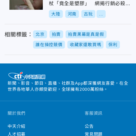
杖「竟全是塑膠」 網揭行銷必殺話
術
大陸
河南
古玩
...
相關標籤：
北京
拍賣
拍賣黑幕是真是假
誰在操控競價
收藏家還敢買嗎
保利
新聞、影音、節目、直播、社群及App都深獲網友喜愛，在全
世界各地華人亦頗受歡迎，全球擁有2000萬粉絲。
關於我們
客服資訊
中天介紹
公告
人才招募
常見問題