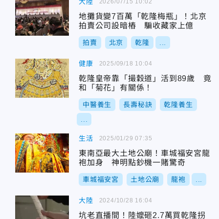
大陸
2026/07/15 10:02
地攤貨變7百萬「乾隆梅瓶」！北京
拍賣公司設暗樁 騙收藏家上億
拍賣
北京
乾隆
...
健康
2025/09/18 10:04
乾隆皇帝靠「撮穀道」活到89歲 竟
和「菊花」有關係！
中醫養生
長壽秘訣
乾隆養生
...
生活
2025/01/29 07:35
東南亞最大土地公廟！車城福安宮龍
袍加身 神明點鈔機一賭驚奇
車城福安宮
土地公廟
龍袍
...
大陸
2024/10/28 16:04
坑老直播間！陸嬤砸2.7萬買乾隆拐