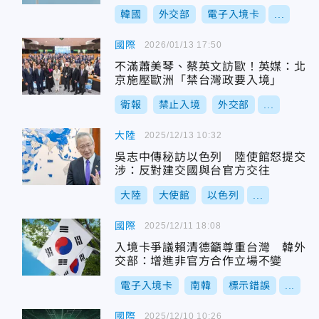
韓國
外交部
電子入境卡
...
國際
2026/01/13 17:50
不滿蕭美琴、蔡英文訪歐！英媒：北
京施壓歐洲「禁台灣政要入境」
衛報
禁止入境
外交部
...
大陸
2025/12/13 10:32
吳志中傳秘訪以色列 陸使館怒提交
涉：反對建交國與台官方交往
大陸
大使館
以色列
...
國際
2025/12/11 18:08
入境卡爭議賴清德籲尊重台灣 韓外
交部：增進非官方合作立場不變
電子入境卡
南韓
標示錯誤
...
國際
2025/12/10 10:26