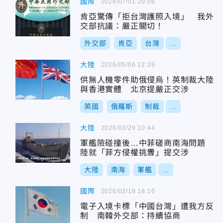
國際
2026/07/01 20:06
肯亞驚傳「拒台灣護照入境」 我外
交部抗議：嚴正關切！
外交部
肯亞
台灣
...
大陸
2026/05/06 12:26
供無人機零件助俄侵烏！英制裁大陸
與香港實體 北京提嚴正交涉
英國
俄羅斯
制裁
...
大陸
2026/03/29 10:44
軍艦險碰撞後…中菲磋商南海問題
陸就「菲方侵權挑釁」提交涉
大陸
南海
軍艦
...
國際
2026/03/18 18:16
電子入境卡標「中國台灣」遭我方反
制 南韓外交部：持續協商