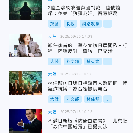
2陸企涉網攻遭英國制裁 陸使館
斥：英美「狼狽為奸」蓄意誣蔑
英國
制裁
網路攻擊
...
大陸
2025/09/10 17:03
卸任後首度！蔡英文訪日展開私人行
程 陸稱反對「竄訪」已交涉
大陸
外交部
蔡英文
...
大陸
2025/07/28 18:16
林佳龍訪日與日相熱門人選同框 陸
氣炸抗議：為台獨提供舞台
大陸
外交部
林佳龍
...
大陸
2025/07/16 10:13
不滿日新版《防衛白皮書》 北京批
「炒作中國威脅」已提交涉