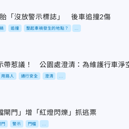
爆胎「沒放警示標誌」 後車追撞2傷
禍
追撞
整起車禍發生的地點？
...
示帶惹議！ 公園處澄清：為維護行車淨
用路人
通行安全
澄清
...
檔閘門」增「紅燈閃爍」抓逃票
閘門
警示
門檔
...