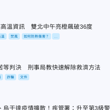
市高溫資訊 雙北中午亮橙飆破36度
高溫
焚風
如何防熱傷害？
...
苦等判決 刑事局教快速解除救濟方法
銷
詐騙
文件
、烏干達疫情擴散！疾管署：升至第3級