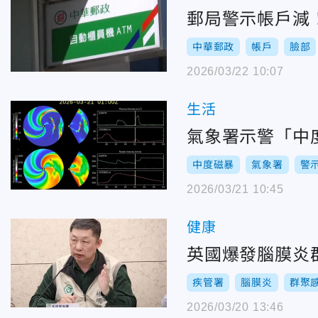
郵局警示帳戶減
中華郵政
帳戶
臉部
2026/03/22 10:07
生活
氣象署示警「中度
中度磁暴
氣象署
警
2026/03/21 10:45
健康
英國爆發腦膜炎
疾管署
腦膜炎
群聚
2026/03/20 13:46