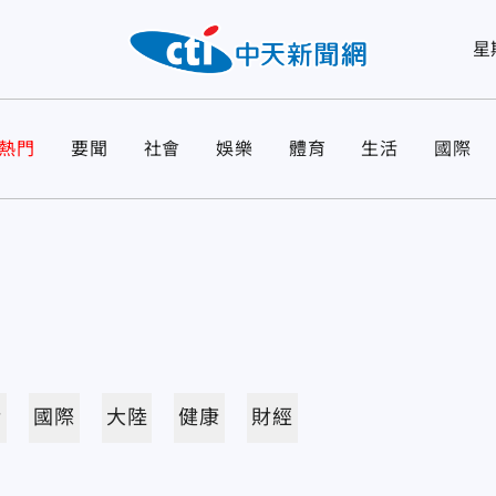
星
熱門
要聞
社會
娛樂
體育
生活
國際
活
國際
大陸
健康
財經