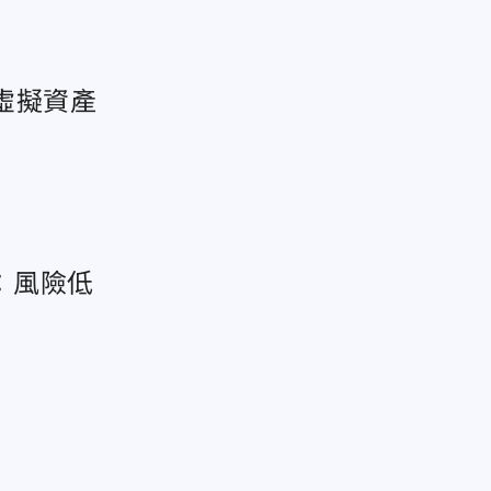
虛擬資產
：風險低