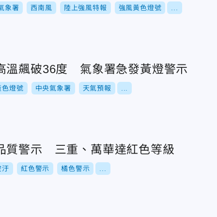
氣象署
西南風
陸上強風特報
強風黃色燈號
...
高溫飆破36度 氣象署急發黃燈警示
黃色燈號
中央氣象署
天氣預報
...
品質警示 三重、萬華達紅色等級
空汙
紅色警示
橘色警示
...