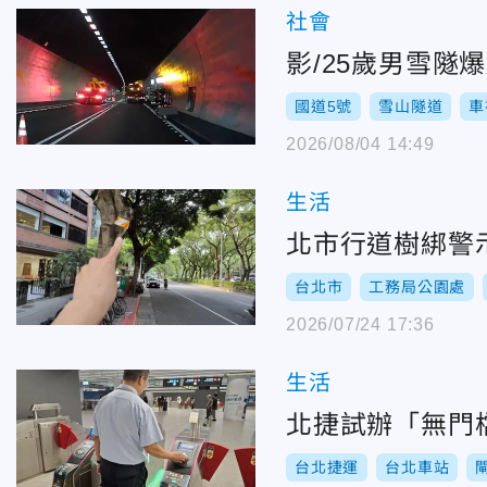
社會
影/25歲男雪隧
國道5號
雪山隧道
車
2026/08/04 14:49
生活
北市行道樹綁警
台北市
工務局公園處
2026/07/24 17:36
生活
北捷試辦「無門
台北捷運
台北車站