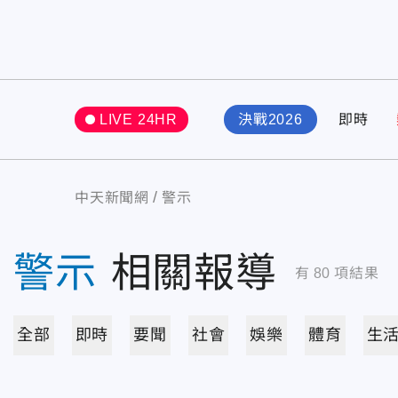
LIVE 24HR
決戰2026
即時
中天新聞網
警示
警示
相關報導
有
80
項結果
全部
即時
要聞
社會
娛樂
體育
生