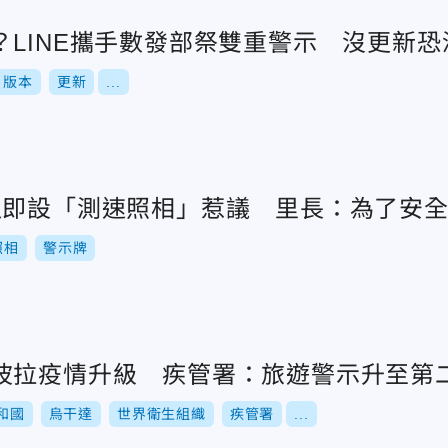
？LINE攜手數發部祭雙重警示 沒更新恐
版本
更新
...
週即設「測速照相」惹議 里長：為了安
照相
警示牌
波拉疫情升級 疾管署：旅遊警示升至第
和國
烏干達
世界衛生組織
疾管署
...