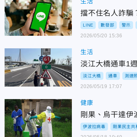
生活
擋不住名人詐騙
LINE
數發部
警示
2026/05/20 15:36
生活
淡江大橋通車1
淡江大橋
通車
測速
2026/05/19 17:07
健康
剛果、烏干達伊
伊波拉病毒
剛果民主共