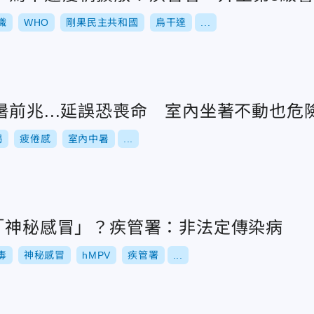
織
WHO
剛果民主共和國
烏干達
...
前兆...延誤恐喪命 室內坐著不動也危
竭
疲倦感
室內中暑
...
本「神秘感冒」？疾管署：非法定傳染病
毒
神秘感冒
hMPV
疾管署
...