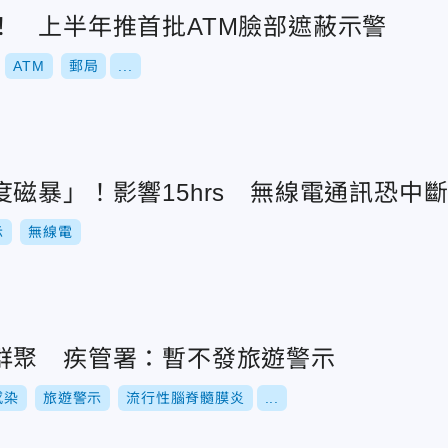
！ 上半年推首批ATM臉部遮蔽示警
ATM
郵局
...
磁暴」！影響15hrs 無線電通訊恐中
示
無線電
群聚 疾管署：暫不發旅遊警示
感染
旅遊警示
流行性腦脊髓膜炎
...