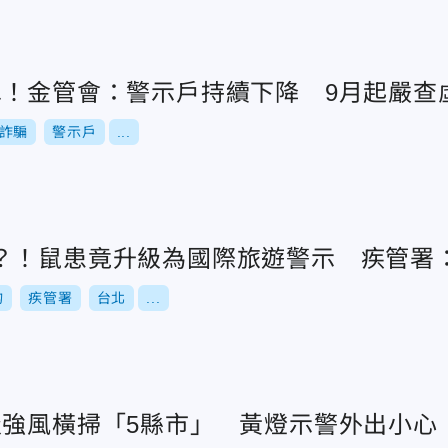
單！金管會：警示戶持續下降 9月起嚴查
詐騙
警示戶
...
？！鼠患竟升級為國際旅遊警示 疾管署
鈞
疾管署
台北
...
級強風橫掃「5縣市」 黃燈示警外出小心