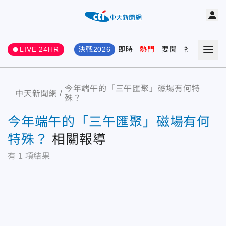
LIVE 24HR
決戰2026
即時
熱門
要聞
社會
娛樂
今年端午的「三午匯聚」磁場有何特
中天新聞網
殊？
今年端午的「三午匯聚」磁場有何
特殊？
相關報導
有
1
項結果