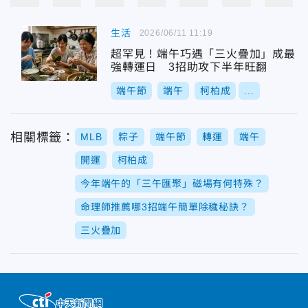
生活
2026/06/11 11:19
超罕見！端午巧遇「三火疊加」成最
強轉運日 3招助攻下半年旺翻
端午節
端午
柯柏成
...
相關標籤：
MLB
粽子
端午節
轉運
端午
開運
柯柏成
今年端午的「三午匯聚」磁場有何特殊？
命理師推薦哪3招端午簡單除穢秘訣？
三火疊加