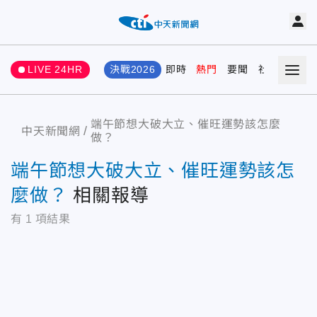
LIVE 24HR
決戰2026
即時
熱門
要聞
社會
娛樂
端午節想大破大立、催旺運勢該怎麼
中天新聞網
做？
端午節想大破大立、催旺運勢該怎
麼做？
相關報導
有
1
項結果