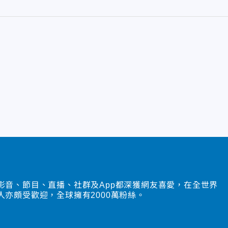
影音、節目、直播、社群及App都深獲網友喜愛，在全世界
人亦頗受歡迎，全球擁有2000萬粉絲。