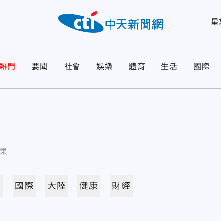
星
熱門
要聞
社會
娛樂
體育
生活
國際
果
活
國際
大陸
健康
財經