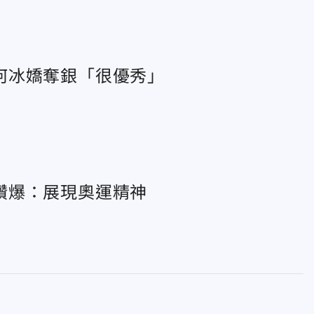
何冰嬌奪銀「很優秀」
讚爆：展現奧運精神