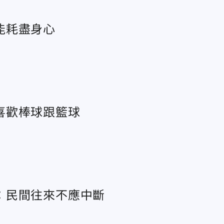
能耗盡身心
喜歡棒球跟籃球
：民間往來不應中斷