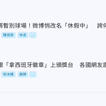
將暫別球場！微博悄改名「休假中」 誇
陳雨菲
休息
...
銀「拿西班牙徽章」上頒獎台 各國網友
何冰嬌
銀牌
...