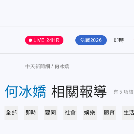
LIVE 24HR
決戰2026
即時
中天新聞網
何冰嬌
何冰嬌
相關報導
有
5
項結
全部
即時
要聞
社會
娛樂
體育
生