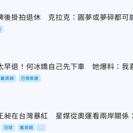
牌後掛拍退休 克拉克：圓夢或夢碎都可
嬌
太早退！何冰嬌自己先下車 她爆料：我
戴資穎
巴黎奧運
王昶在台灣暴紅 星媒從奧運看兩岸關係
羽球
戴資穎
...