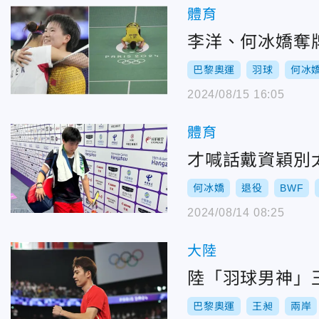
體育
李洋、何冰嬌奪
巴黎奧運
羽球
何冰
2024/08/15 16:05
體育
才喊話戴資穎別
何冰嬌
退役
BWF
2024/08/14 08:25
大陸
陸「羽球男神」
巴黎奧運
王昶
兩岸