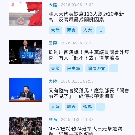
大陸
2026/03/06 15:33
陸人大代表缺席113人創近10年新
高 反腐風暴成關鍵因素
大陸
兩會
人大
...
國際
2026/02/25 17:23
抵制川普演說！民主黨議員國會外集
會 有人「聽不下去」提前離場
美國
民主黨
國情咨文
...
大陸
2026/01/31 09:58
又有陸高官疑落馬！應急部長「開會
前不見了」 網傳被帶走調查
大陸
調查
落馬
...
體育
2025/11/30 14:38
NBA/巴特勒24分準大三元擊退鵜
鶘 延續一不敗紀錄