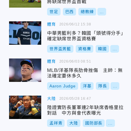
將缺席世界盃首戰
世足
巴西
總教練
...
體育
2026/06/12 15:38
中華男籃利多？韓國「頭號得分手」
確定缺席世界盃資格賽
世界盃男籃
資格賽
韓國
...
體育
2026/06/03 08:51
MLB/洋基隊長肋骨挫傷 主帥：無
法確定要休多久
Aaron Judge
洋基
隊長
...
大陸
2026/05/28 16:47
陸證實防長董軍連2年缺席香格里拉
對話 中方與會代表曝光
孟祥青
大陸
國防部長
...