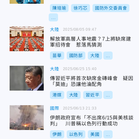
陳培瑜
徐巧芯
國防外交委員會
...
大陸
2025/08/05 09:47
解放軍高層人事地震？7上將缺席建
軍招待會 惹落馬猜測
苗華
國防部
大陸
...
大陸
2025/06/25 15:40
傳習近平將首次缺席金磚峰會 疑因
「莫迪」恐讓他淪配角
港媒
大陸
習近平
...
國際
2025/06/13 21:33
伊朗政府宣布「不出席6/15與美核談
判」 川普稱以色列行動成功
伊朗
以色列
美國
...