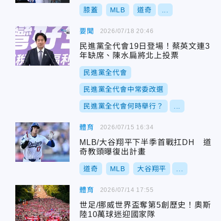
膝蓋
MLB
道奇
...
要聞
2026/07/18 20:46
民進黨全代會19日登場！蔡英文連3
年缺席、陳水扁將北上投票
民進黨全代會
民進黨全代會中常委改選
民進黨全代會何時舉行？
...
體育
2026/07/15 16:34
MLB/大谷翔平下半季首戰扛DH 道
奇教頭曝復出計畫
道奇
MLB
大谷翔平
...
體育
2026/07/14 17:55
世足/挪威世界盃奪第5創歷史！奧斯
陸10萬球迷迎國家隊