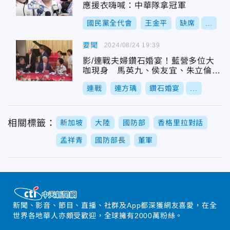
應援衣嗨喊：中華隊拿冠軍
國民黨全代會
王金平
缺席
...
要聞
2024/08/24 19:39
影/連戰夫婦鑽石婚宴！藍營多位大
咖現身 馬英九、侯友宜、朱立倫未
出席原因曝
連戰
連方瑀
鑽石婚宴
...
相關標籤：
新加坡
大陸
國防部
香格里拉對話
孟祥青
國防部長
董軍
新聞、影音、節目、直播、社群及App都深獲網友喜愛，在全
世界各地華人亦頗受歡迎，全球擁有2000萬粉絲。