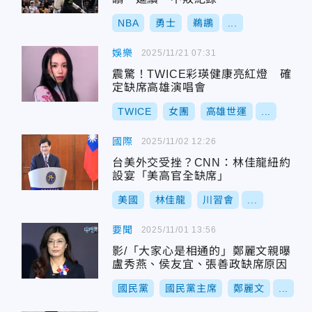
NBA
勇士
鵜鶘
...
娛樂
2025/11/21 07:31
震驚！TWICE彩瑛健康亮紅燈 確
定缺席高雄演唱會
TWICE
女團
高雄世運
...
國際
2025/11/02 12:26
台美外交受挫？CNN：林佳龍紐約
設宴「美高官全缺席」
美國
林佳龍
川習會
...
要聞
2025/11/01 13:56
影/「大家心是相通的」鄭麗文親曝
盧秀燕、侯友宜、張善政缺席原因
國民黨
國民黨主席
鄭麗文
...