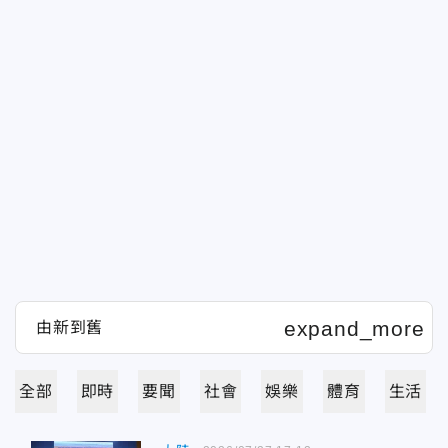
全部
即時
要聞
社會
娛樂
體育
生活