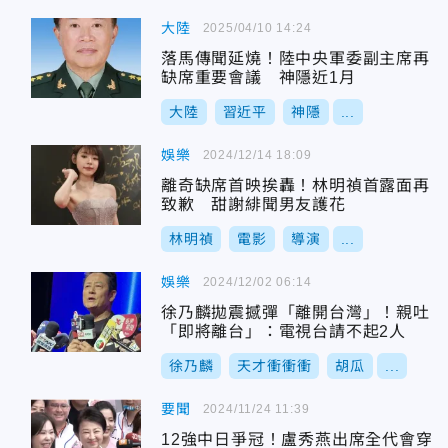
大陸
2025/04/10 14:24
落馬傳聞延燒！陸中央軍委副主席再
缺席重要會議 神隱近1月
大陸
習近平
神隱
...
娛樂
2024/12/14 18:09
離奇缺席首映挨轟！林明禎首露面再
致歉 甜謝緋聞男友護花
林明禎
電影
導演
...
娛樂
2024/12/02 06:14
徐乃麟拋震撼彈「離開台灣」！親吐
「即將離台」：電視台請不起2人
徐乃麟
天才衝衝衝
胡瓜
...
要聞
2024/11/24 11:39
12強中日爭冠！盧秀燕出席全代會穿