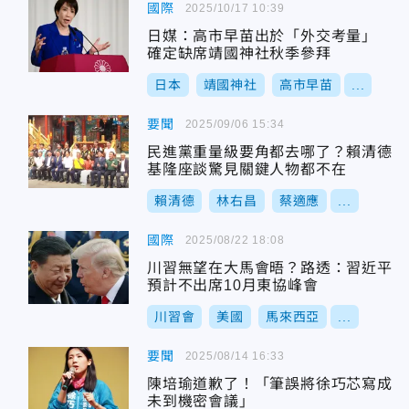
國際
2025/10/17 10:39
日媒：高市早苗出於「外交考量」
確定缺席靖國神社秋季參拜
日本
靖國神社
高市早苗
...
要聞
2025/09/06 15:34
民進黨重量級要角都去哪了？賴清德
基隆座談驚見關鍵人物都不在
賴清德
林右昌
蔡適應
...
國際
2025/08/22 18:08
川習無望在大馬會晤？路透：習近平
預計不出席10月東協峰會
川習會
美國
馬來西亞
...
要聞
2025/08/14 16:33
陳培瑜道歉了！「筆誤將徐巧芯寫成
未到機密會議」