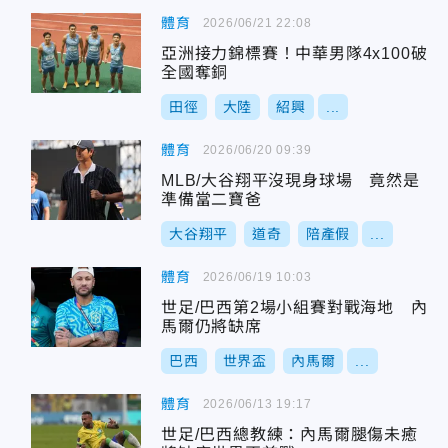
體育
2026/06/21 22:08
亞洲接力錦標賽！中華男隊4x100破
全國奪銅
田徑
大陸
紹興
...
體育
2026/06/20 09:39
MLB/大谷翔平沒現身球場 竟然是
準備當二寶爸
大谷翔平
道奇
陪產假
...
體育
2026/06/19 10:03
世足/巴西第2場小組賽對戰海地 內
馬爾仍將缺席
巴西
世界盃
內馬爾
...
體育
2026/06/13 19:17
世足/巴西總教練：內馬爾腿傷未癒