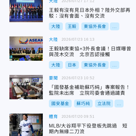
大陸
2026/07/27 17:12
王毅有沒有見日本外相？陸外交部再
駁：沒有會面、沒有交流
大陸
王毅
東協外長會
...
大陸
2026/07/23 16:13
王毅缺席東協+3外長會議！日媒曝曾
與茂木交流 北京否認接觸
大陸
日本
東協外長會
...
要聞
2026/07/23 10:52
「國發基金補助蘇巧純」專案報告！
監院未出席 立院司委會通過譴責
國安基金
蘇巧純
立法院
...
體育
2026/07/20 09:51
MLB/大谷翔平下役登板先跳過 短
期內無緣二刀流