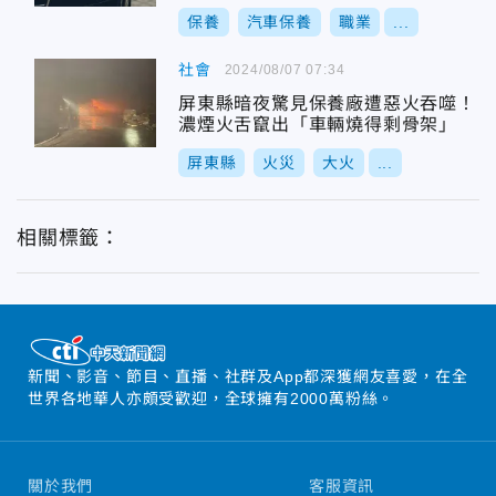
保養
汽車保養
職業
...
社會
2024/08/07 07:34
屏東縣暗夜驚見保養廠遭惡火吞噬！
濃煙火舌竄出「車輛燒得剩骨架」
屏東縣
火災
大火
...
相關標籤：
新聞、影音、節目、直播、社群及App都深獲網友喜愛，在全
世界各地華人亦頗受歡迎，全球擁有2000萬粉絲。
關於我們
客服資訊