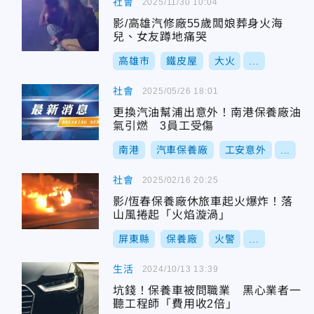
社會
2025/11/30 10:04
影/高雄汽修廠55歲闆娘葬身火海
兒、女友蹲地痛哭
高雄市
鐵皮屋
大火
...
社會
2025/05/26 18:01
更換汽油幫浦出意外！南港保養廠油
氣引燃 3員工受傷
南港
汽車保養廠
工安意外
...
社會
2025/02/16 20:25
影/恆春保養廠休旅車起火爆炸！落
山風捲起「火焰漩渦」
屏東縣
保養廠
火警
...
生活
2024/10/13 13:39
坑錢！保養車被問職業 黑心業者一
聽工程師「費用收2倍」