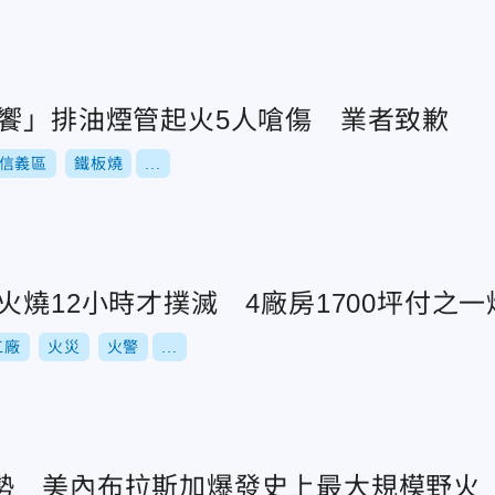
饗饗」排油煙管起火5人嗆傷 業者致歉
信義區
鐵板燒
...
火燒12小時才撲滅 4廠房1700坪付之一
工廠
火災
火警
...
勢 美內布拉斯加爆發史上最大規模野火