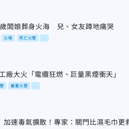
55歲闆娘葬身火海 兒、女友蹲地痛哭
火場
死亡火警
...
竹工廠大火「電纜狂燃、巨量黑煙衝天」
警
嚴重火警
...
」加速毒氣擴散！專家：關門比濕毛巾更