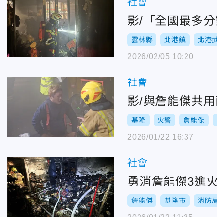
社會
影/「全國最多
雲林縣
北港鎮
北港
2026/02/05 10:20
社會
影/與詹能傑共用
基隆
火警
詹能傑
2026/01/22 16:37
社會
勇消詹能傑3進
詹能傑
基隆市
消防