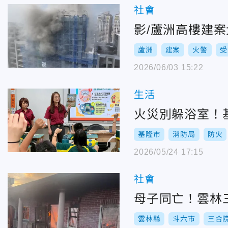
社會
影/蘆洲高樓建案
蘆洲
建案
火警
受
2026/06/03 15:22
生活
火災別躲浴室！
基隆市
消防局
防火
2026/05/24 17:15
社會
母子同亡！雲林
雲林縣
斗六市
三合