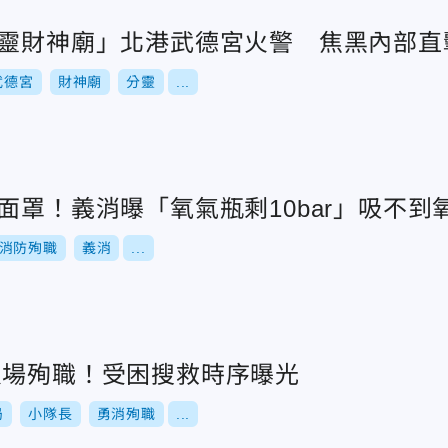
分靈財神廟」北港武德宮火警 焦黑內部直
武德宮
財神廟
分靈
...
面罩！義消曝「氧氣瓶剩10bar」吸不到
消防殉職
義消
...
火場殉職！受困搜救時序曝光
局
小隊長
勇消殉職
...