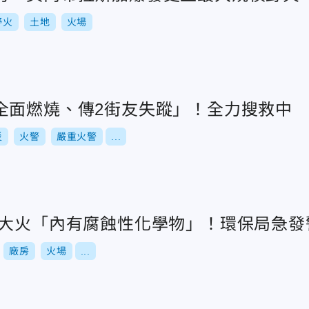
野火
土地
火場
全面燃燒、傳2街友失蹤」！全力搜救中
災
火警
嚴重火警
...
廠大火「內有腐蝕性化學物」！環保局急發
廠房
火場
...