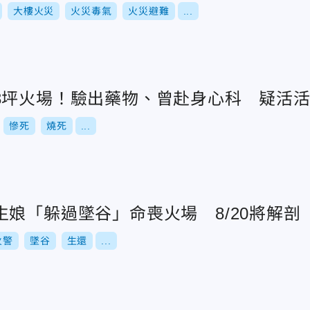
大樓火災
火災毒氣
火災避難
...
3坪火場！驗出藥物、曾赴身心科 疑活
慘死
燒死
...
娘「躲過墜谷」命喪火場 8/20將解剖
火警
墜谷
生還
...