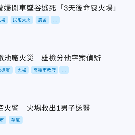
蘭婦開車墜谷逃死「3天後命喪火場」
火場
民宅大火
農舍
...
電池廠火災 雄檢分他字案偵辦
地檢署
火場
高雄市政府
...
宅火警 火場救出1男子送醫
市
華厦