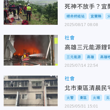
死神不放手？宜
絕命終結站
宜蘭縣
2025/08/17 08:08
社會
高雄三元能源鋰
三元能源
高雄
高雄
2025/07/14 22:54
社會
北市東區清晨民
火警
東區
火場
北
2025/05/31 15:01