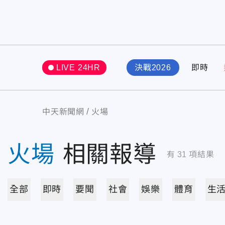
LIVE 24HR
決戰2026
即時
中天新聞網
火場
火場
相關報導
有
31
項結果
全部
即時
要聞
社會
娛樂
體育
生