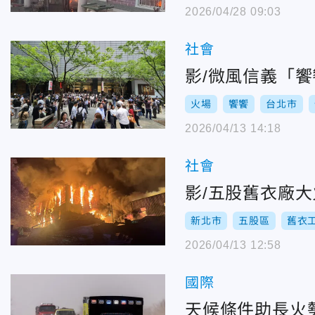
2026/04/28 09:03
社會
影/微風信義「
火場
饗饗
台北市
2026/04/13 14:18
社會
影/五股舊衣廠大
新北市
五股區
舊衣
2026/04/13 12:58
國際
天候條件助長火