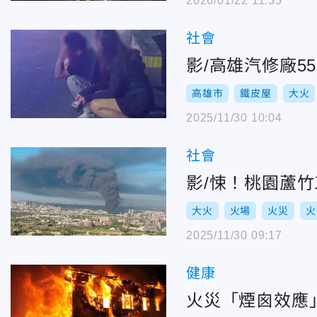
2026/01/22 11:35
社會
影/高雄汽修廠
高雄市
鐵皮屋
大火
2025/11/30 10:04
社會
影/悚！桃園蘆
大火
火場
火災
火
2025/11/30 09:17
健康
火災「煙囪效應