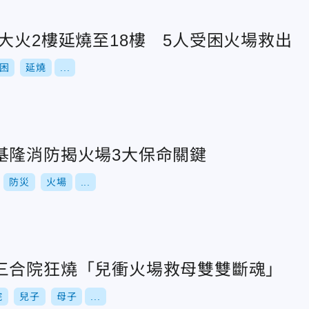
大火2樓延燒至18樓 5人受困火場救出
困
延燒
...
基隆消防揭火場3大保命關鍵
防災
火場
...
三合院狂燒「兒衝火場救母雙雙斷魂」
院
兒子
母子
...