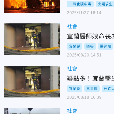
一氧化碳中毒
火場求生
2025/11/27 16:14
社會
宜蘭醫師娘命喪
宜蘭縣
墜谷
醫師娘
2025/08/20 14:51
社會
疑點多！宜蘭醫生
宜蘭縣
三星鄉
死亡
2025/08/18 16:39
社會