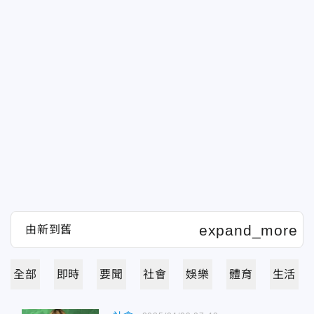
全部
即時
要聞
社會
娛樂
體育
生活