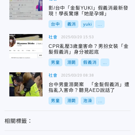
影/台中「金髮YUKI」假義消最新發
現！學長驚爆「她是孕婦」
台中
義消
yuki
...
社會
2025/03/20 15:53
CPR亂壓3歲童害命？男扮女裝「金
髮假義消」身分被起底
男童
溺斃
假義消
...
社會
2025/03/20 08:38
台中男童溺斃案 「金髮假義消」遭
指亂入害命？聽見AED說話了
男童
溺斃
泡澡
...
相關標籤：