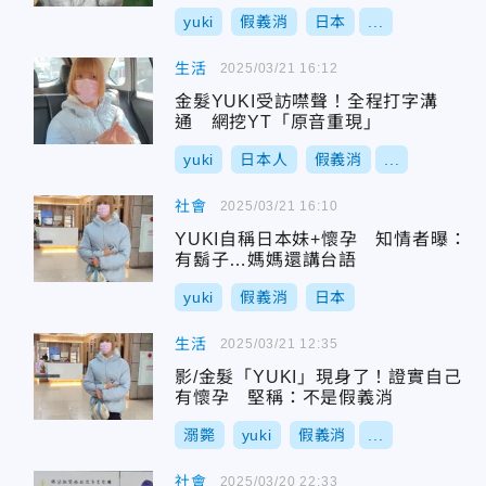
yuki
假義消
日本
...
生活
2025/03/21 16:12
金髮YUKI受訪噤聲！全程打字溝
通 網挖YT「原音重現」
yuki
日本人
假義消
...
社會
2025/03/21 16:10
YUKI自稱日本妹+懷孕 知情者曝：
有鬍子…媽媽還講台語
yuki
假義消
日本
生活
2025/03/21 12:35
影/金髮「YUKI」現身了！證實自己
有懷孕 堅稱：不是假義消
溺斃
yuki
假義消
...
社會
2025/03/20 22:33