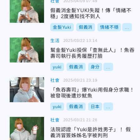
社會
2025/04/09 07:49
假義消金髮YUKI失蹤！傳「情緒不
穩」2度通知找不到人
金髮Yuki
假義消
情緒不穩
...
生活
2025/03/22 13:14
幫金髮Yuki投保「查無此人」！魚吞
壽司執行長秀履歷打臉
yuki
假義消
身分
...
社會
2025/03/21 23:19
「魚吞壽司」爆Yuki用假身分求職！
被發現後遭炒魷魚
yuki
假義消
日本
...
社會
2025/03/21 21:26
法院認證「Yuki是許姓男子」！ 假
義消冒簽姊姊名字被判刑