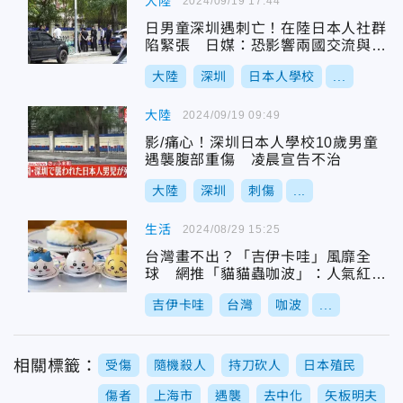
大陸
2024/09/19 17:44
日男童深圳遇刺亡！在陸日本人社群
陷緊張 日媒：恐影響兩國交流與投
資意願
大陸
深圳
日本人學校
...
大陸
2024/09/19 09:49
影/痛心！深圳日本人學校10歲男童
遇襲腹部重傷 凌晨宣告不治
大陸
深圳
刺傷
...
生活
2024/08/29 15:25
台灣畫不出？「吉伊卡哇」風靡全
球 網推「貓貓蟲咖波」：人氣紅到
海外
吉伊卡哇
台灣
咖波
...
相關標籤：
受傷
隨機殺人
持刀砍人
日本殖民
傷者
上海市
遇襲
去中化
矢板明夫