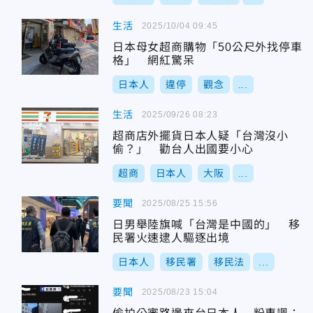
生活
2025/10/04 09:45
日本母女超商購物「50公尺外找停車
格」 網紅驚呆
日本人
違停
觀念
...
生活
2025/09/26 08:23
超商店外擺貨日本人疑「台灣沒小
偷？」 勸台人出國要小心
超商
日本人
大阪
...
要聞
2025/08/25 15:56
日男舉陸旗喊「台灣是中國的」 移
民署火速逮人驅逐出境
日本人
移民署
移民法
...
要聞
2025/08/23 15:04