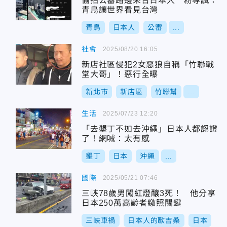
偷拍公審路邊來台日本人 粉專諷：
青鳥讓世界看見台灣
青鳥
日本人
公審
...
社會
2025/08/20 16:05
新店社區侵犯2女惡狼自稱「竹聯戰
堂大哥」！惡行全曝
新北市
新店區
竹聯幫
...
生活
2025/07/23 12:20
「去墾丁不如去沖繩」日本人都認證
了！網喊：太有感
墾丁
日本
沖繩
...
國際
2025/05/21 07:46
三峽78歲男闖紅燈釀3死！ 他分享
日本250萬高齡者繳照關鍵
三峽車禍
日本人的歐吉桑
日本