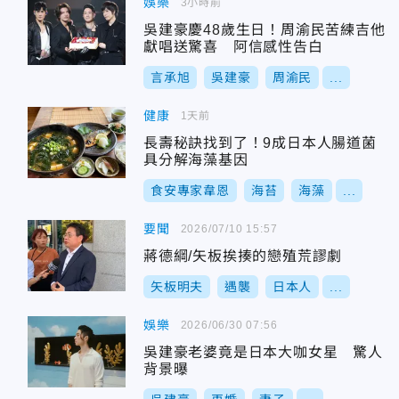
娛樂
3小時前
吳建豪慶48歲生日！周渝民苦練吉他
獻唱送驚喜 阿信感性告白
言承旭
吳建豪
周渝民
...
健康
1天前
長壽秘訣找到了！9成日本人腸道菌
具分解海藻基因
食安專家韋恩
海苔
海藻
...
要聞
2026/07/10 15:57
蔣德綱/矢板挨揍的戀殖荒謬劇
矢板明夫
遇襲
日本人
...
娛樂
2026/06/30 07:56
吳建豪老婆竟是日本大咖女星 驚人
背景曝