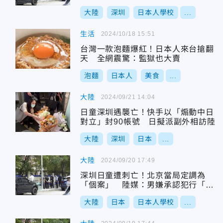
大陸
深圳
日本人學校
...
生活
2024/10/18 15:51
台灣一款泡麵爆紅！日本人來台搶翻
天 全網震驚：監獄也大賣
泡麵
日本人
美食
...
大陸
2024/09/21 14:04
日童深圳遇襲亡！快手以「煽動中日
對立」封90帳號 日擬派副外相訪陸
大陸
深圳
日本
...
大陸
2024/09/20 17:49
深圳日童遭刺亡！北京當局定調為
「個案」 陸媒：男嫌承認犯行「有
2前科」
大陸
日本
日本人學校
...