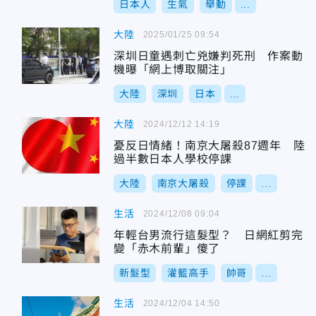
日本人
生氣
舉動
...
大陸
2025/01/25 09:54
深圳日童遇刺亡兇嫌判死刑 作案動
機曝「網上博取關注」
大陸
深圳
日本
...
大陸
2024/12/12 14:19
憂反日情緒！南京大屠殺87週年 陸
過半數日本人學校停課
大陸
南京大屠殺
停課
...
生活
2024/12/08 09:04
年輕台男流行這髮型？ 日網紅剪完
變「赤木前輩」傻了
新髮型
灌籃高手
帥哥
...
生活
2024/12/04 14:50