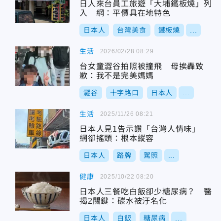
日人來台員工旅遊「大埔鐵板燒」列
入 網：平價具在地特色
日本人
台灣美食
鐵板燒
...
生活
2026/02/28 08:29
台女童澀谷拍照被撞飛 母挨轟致
歉：我不是完美媽媽
澀谷
十字路口
日本人
...
生活
2025/11/26 08:21
日本人見1告示讚「台灣人情味」
網卻搖頭：根本縱容
日本人
路牌
駕照
...
健康
2025/10/22 08:20
日本人三餐吃白飯卻少糖尿病？ 醫
揭2關鍵：碳水被汙名化
日本人
白飯
糖尿病
...