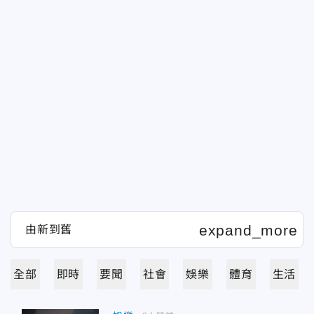
全部
即時
要聞
社會
娛樂
體育
生活