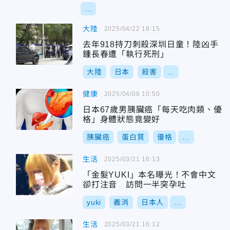
...
大陸
2025/04/22 18:15
去年918持刀刺殺深圳日童！陸凶手
鍾長春遭「執行死刑」
大陸
日本
殺害
...
健康
2025/04/08 10:50
日本67歲男胰臟癌「每天吃肉類、優
格」身體狀態竟變好
胰臟癌
蛋白質
優格
...
生活
2025/03/21 16:13
「金髮YUKI」本名曝光！不會中文
卻打注音 訪問一半突孕吐
yuki
義消
日本人
...
生活
2025/03/21 16:12