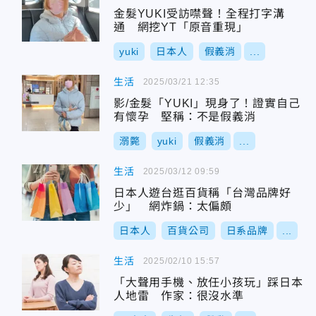
金髮YUKI受訪噤聲！全程打字溝
通 網挖YT「原音重現」
yuki
日本人
假義消
...
生活
2025/03/21 12:35
影/金髮「YUKI」現身了！證實自己
有懷孕 堅稱：不是假義消
溺斃
yuki
假義消
...
生活
2025/03/12 09:59
日本人遊台逛百貨稱「台灣品牌好
少」 網炸鍋：太偏頗
日本人
百貨公司
日系品牌
...
生活
2025/02/10 15:57
「大聲用手機、放任小孩玩」踩日本
人地雷 作家：很沒水準