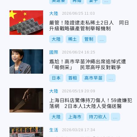
吳建豪
再婚
妻子
...
大陸
2026/06/25 11:03
嚴管！陸證逮走私稀土2日人 同日
升級戰略礦產管制舉報機制
大陸
稀土
管制
...
國際
2026/06/24 16:25
尷尬！高市早苗沖繩出席追悼式遭
「喝倒采」 民眾高呼反對戰爭
日本
首相
高市早苗
...
大陸
2026/05/19 20:09
上海日料店驚傳持刀傷人！59歲嫌犯
落網 2日本人1大陸人受傷送醫
大陸
上海市
持刀砍人
...
生活
2026/03/28 17:34