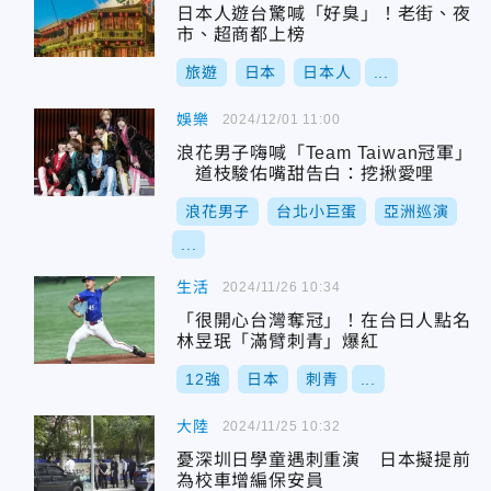
日本人遊台驚喊「好臭」！老街、夜
市、超商都上榜
旅遊
日本
日本人
...
娛樂
2024/12/01 11:00
浪花男子嗨喊「Team Taiwan冠軍」
道枝駿佑嘴甜告白：挖揪愛哩
浪花男子
台北小巨蛋
亞洲巡演
...
生活
2024/11/26 10:34
「很開心台灣奪冠」！在台日人點名
林昱珉「滿臂刺青」爆紅
12強
日本
刺青
...
大陸
2024/11/25 10:32
憂深圳日學童遇刺重演 日本擬提前
為校車增編保安員