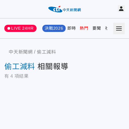
LIVE 24HR
決戰2026
即時
熱門
要聞
社會
娛樂
中天新聞網
偷工減料
偷工減料
相關報導
有
4
項結果