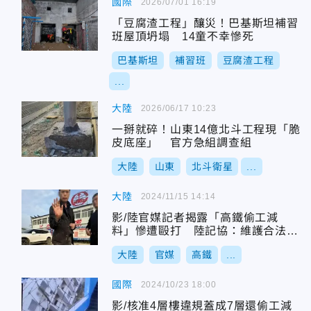
國際
2026/07/01 16:19
「豆腐渣工程」釀災！巴基斯坦補習
班屋頂坍塌 14童不幸慘死
巴基斯坦
補習班
豆腐渣工程
...
大陸
2026/06/17 10:23
一掰就碎！山東14億北斗工程現「脆
皮底座」 官方急組調查組
大陸
山東
北斗衛星
...
大陸
2024/11/15 14:14
影/陸官媒記者揭露「高鐵偷工減
料」慘遭毆打 陸記協：維護合法採
訪權益
大陸
官媒
高鐵
...
國際
2024/10/23 18:00
影/核准4層樓違規蓋成7層還偷工減