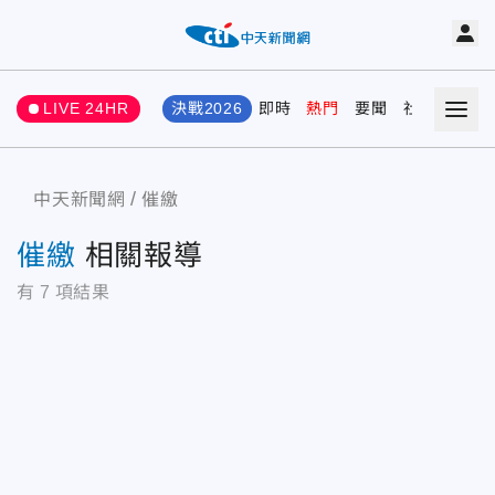
LIVE 24HR
決戰2026
即時
熱門
要聞
社會
娛樂
中天新聞網
催繳
催繳
相關報導
有
7
項結果