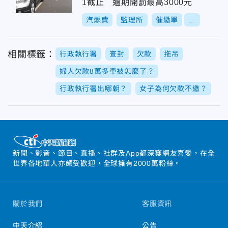
1截止 逾期開罰最高3000元
汽燃費
監理所
催繳單
...
相關標籤：
行政執行署
查封
欠款
拖吊
婦人欠款8萬多車被怎麼了？
行政執行署出哪朝？
女子為何欠款不繳？
新聞、影音、節目、直播、社群及App都深獲網友喜愛，在全
世界各地華人亦頗受歡迎，全球擁有2000萬粉絲。
關於我們
客服資訊
中天介紹
公告