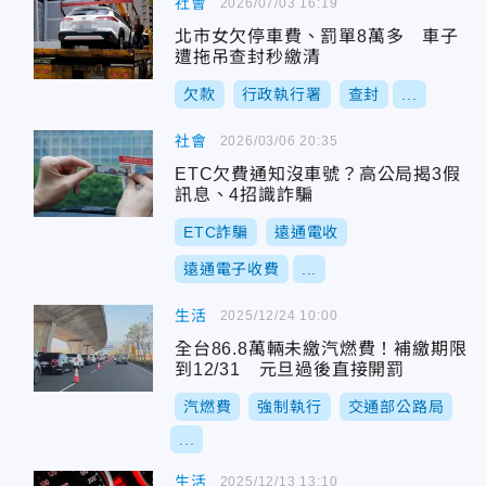
社會
2026/07/03 16:19
北市女欠停車費、罰單8萬多 車子
遭拖吊查封秒繳清
欠款
行政執行署
查封
...
社會
2026/03/06 20:35
ETC欠費通知沒車號？高公局揭3假
訊息、4招識詐騙
ETC詐騙
遠通電收
遠通電子收費
...
生活
2025/12/24 10:00
全台86.8萬輛未繳汽燃費！補繳期限
到12/31 元旦過後直接開罰
汽燃費
強制執行
交通部公路局
...
生活
2025/12/13 13:10