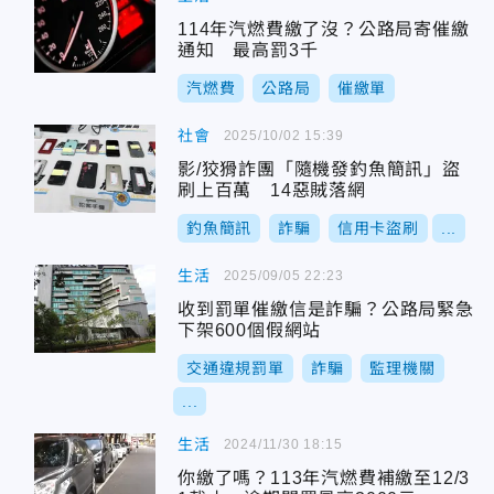
114年汽燃費繳了沒？公路局寄催繳
通知 最高罰3千
汽燃費
公路局
催繳單
社會
2025/10/02 15:39
影/狡猾詐團「隨機發釣魚簡訊」盜
刷上百萬 14惡賊落網
釣魚簡訊
詐騙
信用卡盜刷
...
生活
2025/09/05 22:23
收到罰單催繳信是詐騙？公路局緊急
下架600個假網站
交通違規罰單
詐騙
監理機關
...
生活
2024/11/30 18:15
你繳了嗎？113年汽燃費補繳至12/3