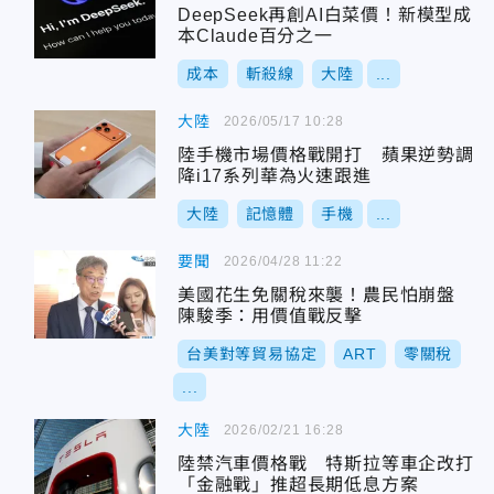
DeepSeek再創AI白菜價！新模型成
本Claude百分之一
成本
斬殺線
大陸
...
大陸
2026/05/17 10:28
陸手機市場價格戰開打 蘋果逆勢調
降i17系列華為火速跟進
大陸
記憶體
手機
...
要聞
2026/04/28 11:22
美國花生免關稅來襲！農民怕崩盤
陳駿季：用價值戰反擊
台美對等貿易協定
ART
零關稅
...
大陸
2026/02/21 16:28
陸禁汽車價格戰 特斯拉等車企改打
「金融戰」推超長期低息方案