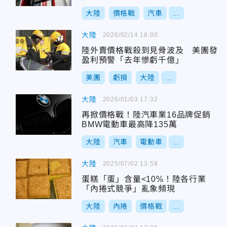
大陸
價格戰
汽車
...
大陸
2026/02/14 18:00
陸外賣價格戰殺到見骨波及 美團發
盈利預警「去年慘虧千億」
美團
虧損
大陸
...
大陸
2026/01/03 17:32
再掀價格戰！陸汽車業16品牌促銷
BMW電動車最高降135萬
大陸
汽車
電動車
...
大陸
2025/07/02 13:58
蛋糕「蛋」含量<10%！陸各行業
「內捲式競爭」亂象頻現
大陸
內捲
價格戰
...