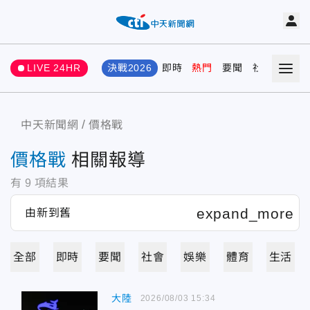
LIVE 24HR
決戰2026
即時
熱門
要聞
社會
娛樂
中天新聞網
價格戰
價格戰
相關報導
有
9
項結果
全部
即時
要聞
社會
娛樂
體育
生活
大陸
2026/08/03 15:34