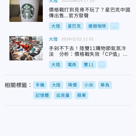
大陸
2025/06/24 17:20
價格戰打到見骨不玩了？星巴克中國
傳出售...官方發聲
大陸
星巴克
連鎖咖啡
...
大陸
2024/11/11 12:01
手剁不下去！陸雙11購物節氣氛冷
淡 分析：價格戰失效「CP值」更
重要
大陸
電商
雙11
...
相關標籤：
手機
大陸
降價
小米
華為
記憶體
出貨量
蘋果