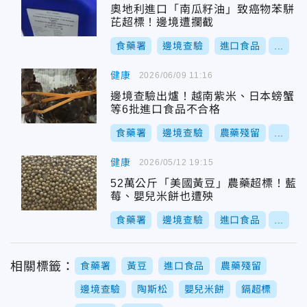
奧地利進口「南瓜籽油」致癌物苯駢
芘超標！邊境遭攔截
食藥署
邊境查驗
進口食品
...
健康
2026/06/09 11:16
邊境查驗出爐！越南紫米、日本螃蟹
等6批進口食品不合格
食藥署
邊境查驗
農藥殘留
...
健康
2026/05/12 19:15
52萬公斤「美國黃豆」農藥超標！藍
莓、嬰兒米餅也遭殃
食藥署
邊境查驗
進口食品
...
相關標籤：
食藥署
黃豆
進口食品
農藥殘留
邊境查驗
陶斯松
嬰兒米餅
鎘超標