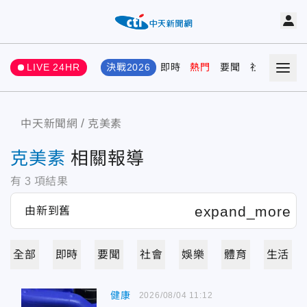
LIVE 24HR
決戰2026
即時
熱門
要聞
社會
娛樂
中天新聞網
克美素
克美素
相關報導
有
3
項結果
全部
即時
要聞
社會
娛樂
體育
生活
健康
2026/08/04 11:12