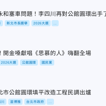
永和塞車問題！李四川再對公館圓環出手
車
新北市長選舉
2026大選
...
！開金嗓獻唱《思慕的人》嗨翻全場
2026大選
公館圓環
國民黨
北市公館圓環填平改造工程民調出爐
四川
苗博雅
台北市政府
...