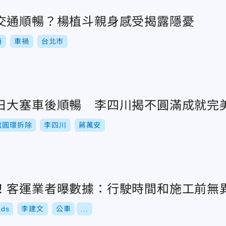
交通順暢？楊植斗親身感受揭露隱憂
通
車禍
台北市
日大塞車後順暢 李四川揭不圓滿成就完
館圓環拆除
李四川
蔣萬安
！客運業者曝數據：行駛時間和施工前無
ads
李建文
公車
...