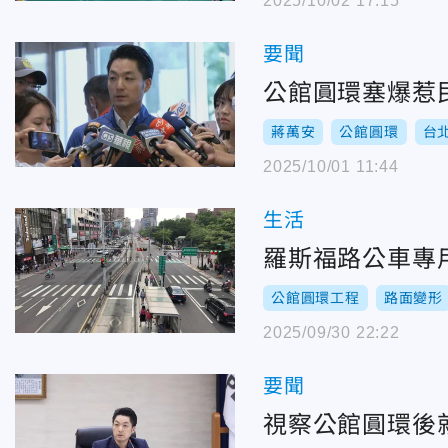
2025/10/02 17:15
要聞
公館圓環塞爆惹
蔣萬安
公館圓環
台
2025/10/01 11:44
生活
羅斯福路公車專
公館圓環工程
路面變形
2025/09/30 22:22
要聞
視察公館圓環後