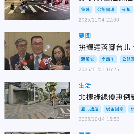
肇逃
公館圓環
骨折
2025/11/04 22:00
要聞
拚輝達落腳台北
蔣萬安
李四川
公館
2025/11/01 16:25
生活
北捷綠線優惠倒數
臺北捷運
現金回饋
2025/10/14 15:52