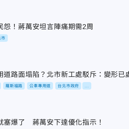
民怨！蔣萬安坦言陣痛期需2周
北市
用道路面塌陷？北市新工處駁斥：變形已
羅斯福路
公車專用道
台北市政府
...
就塞爆了 蔣萬安下達優化指示！