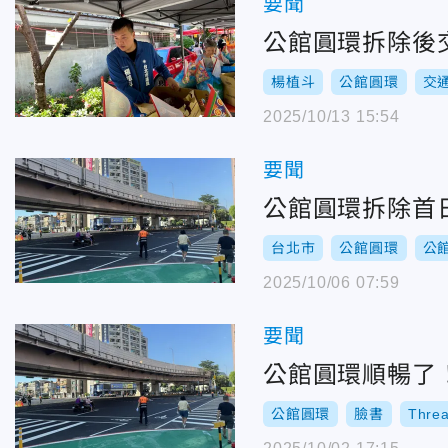
要聞
公館圓環拆除後
楊植斗
公館圓環
交
2025/10/13 15:54
要聞
公館圓環拆除首
台北市
公館圓環
公
2025/10/06 07:59
要聞
公館圓環順暢了
公館圓環
臉書
Thre