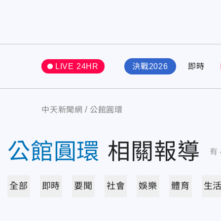
LIVE 24HR
決戰2026
即時
中天新聞網
公館圓環
公館圓環
相關報導
有
全部
即時
要聞
社會
娛樂
體育
生