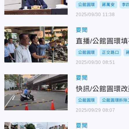
公館圓環
蔣萬安
李
2025/09/30 11:38
要聞
直播/公館圓環
公館圓環
正交路口
2025/09/30 08:51
要聞
快訊/公館圓環改
公館圓環
公館圓環拆除
2025/09/29 08:07
要聞