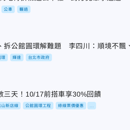
公車
輾過
、拆公館圓環解難題 李四川：順境不飄
圓環
輝達
台北市政府
三天！10/17前搭車享30%回饋
松山新店線
公館圓環工程
綠線票價優惠
...