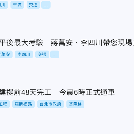
四川
車流
交通
...
填平後最大考驗 蔣萬安、李四川帶您現場
蔣萬安
李四川
交通
...
建提前48天完工 今晨6時正式通車
工程
羅斯福路
台北市政府
基隆路