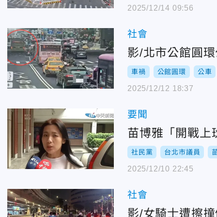
2025/12/14 09:56
社會
影/北市公館圓
車禍
公館圓環
公車
2025/12/12 18:37
要聞
苗博雅「開戰上
社民黨
台北市議員
2025/12/10 22:45
社會
影/女騎士遭擦