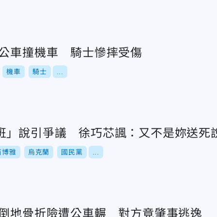
環公車撞機車 騎士慘摔受傷
機車
騎士
...
班」說引爭議 徐巧芯諷：又不是妳送死
苗博雅
烏克蘭
國民黨
...
撞倒地骨折險遭公車輾 對方竟肇事逃逸