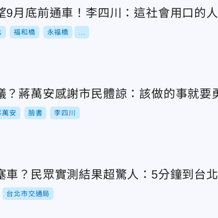
望9月底前通車！李四川：這社會用口的
北
福和橋
永福橋
...
議？蔣萬安感謝市民體諒：該做的事就要
蔣萬安
臉書
李四川
塞車？民眾實測結果超驚人：5分鐘到台
台北市交通局