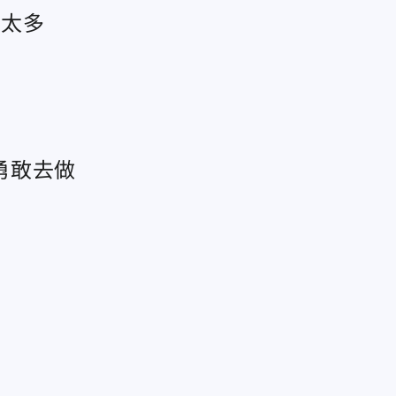
人太多
勇敢去做
北