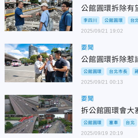
公館圓環拆除有
李四川
公館圓環
台
2025/09/21 19:02
要聞
公館圓環拆除惹
公館圓環
台北市長
2025/09/21 00:13
要聞
拆公館圓環會大
公館圓環
塞車
台北
2025/09/19 20:19