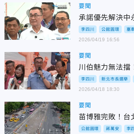
要聞
承諾優先解決中
李四川
公館圓環
塞
2026/04/19 16:56
要聞
川伯魅力無法擋
李四川
新北市長選舉
2026/04/18 18:30
要聞
苗博雅完敗！台
公館圓環
蔣萬安
李