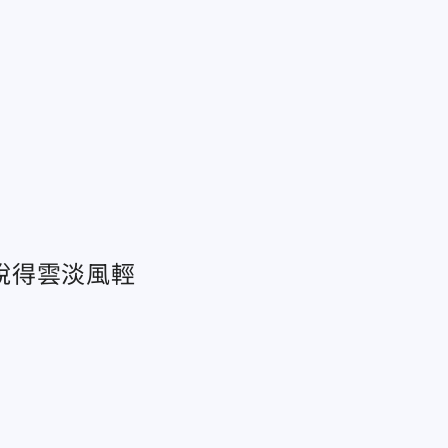
說得雲淡風輕