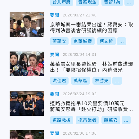
台北市府
普發現金
普發1萬
...
要聞
2026/03/27 21:40
京華城案一審結果出爐！蔣萬安：取
得判決書後會研議後續的因應
蔣萬安
京華城案
柯文哲
...
要聞
2026/03/04 14:31
萬華美女里長遭性騷 林姓前輩遭爆
出！「耍陰招保權位」內幕曝光
洪佳君
萬華區
林勝東
...
要聞
2026/02/24 19:02
道路救援拖吊10公里要價10萬元
蔣萬安怒轟「趁火打劫」研議收費指
引
道路救援
拖吊業者
蔣萬安
...
要聞
2026/02/06 17:36