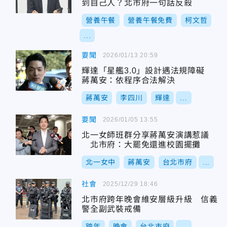
到自己人？北市府一句話反殺
營養午餐
營養午餐免費
柯文哲
...
要聞
2026/01/13 20:59
輝達「星艦3.0」設計遇法規障礙
蔣萬安：依程序合法解決
蔣萬安
李四川
輝達
...
要聞
2026/01/05 13:55
北一女師班群分享蔣萬安演講惹議
北市府：大罷免還進校園擺攤
北一女中
蔣萬安
台北市府
...
社會
2025/12/29 18:46
北市府跨年晚會維安層級升級 信義
警全副武裝戒備
跨年
晚會
台北市府
...