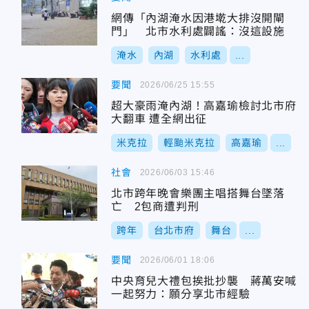
網傳「內湖淹水因港墘大排沒開閘
門」 北市水利處闢謠：沒這設施
淹水
內湖
水利處
...
要聞
2026/06/25 15:55
超大豪雨淹內湖！高嘉瑜檢討北市府
大翻車 遭全網出征
米克拉
輕颱米克拉
高嘉瑜
...
社會
2026/06/03 15:46
北市跨年晚會樂團主唱搭舞台墜落
亡 2包商遭判刑
跨年
台北市府
舞台
...
要聞
2026/06/01 18:06
中央育兒大禮包挨批抄襲 蔣萬安喊
一起努力：願分享北市經驗