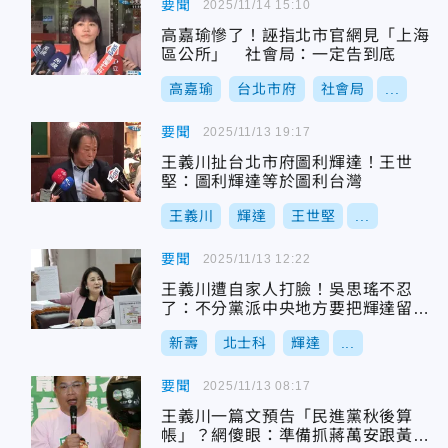
要聞
2025/11/14 15:10
高嘉瑜慘了！誣指北市官網見「上海
區公所」 社會局：一定告到底
高嘉瑜
台北市府
社會局
...
要聞
2025/11/13 19:17
王義川扯台北市府圖利輝達！王世
堅：圖利輝達等於圖利台灣
王義川
輝達
王世堅
...
要聞
2025/11/13 12:22
王義川遭自家人打臉！吳思瑤不忍
了：不分黨派中央地方要把輝達留北
士科
新壽
北士科
輝達
...
要聞
2025/11/13 08:17
王義川一篇文預告「民進黨秋後算
帳」？網傻眼：準備抓蔣萬安跟黃仁