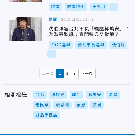
勳了
輝達
輝達總部
王義川
...
要聞
2025/11/12 13:43
沈伯洋選台北市長「輾壓蔣萬安」？
游淑慧酸爆：喜聞曹公又獻策了
2026選舉
台北市長選舉
沈伯洋
...
上一頁
1
2
3
下一頁
相關標籤：
台北
環保局
誠品
蔣萬安
老鼠
老鼠藥
清潔隊
鼠患
滅鼠
誠品南西店