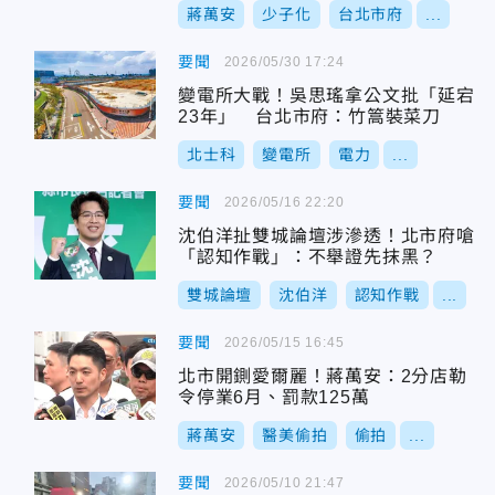
蔣萬安
少子化
台北市府
...
要聞
2026/05/30 17:24
變電所大戰！吳思瑤拿公文批「延宕
23年」 台北市府：竹篙裝菜刀
北士科
變電所
電力
...
要聞
2026/05/16 22:20
沈伯洋扯雙城論壇涉滲透！北市府嗆
「認知作戰」：不舉證先抹黑？
雙城論壇
沈伯洋
認知作戰
...
要聞
2026/05/15 16:45
北市開鍘愛爾麗！蔣萬安：2分店勒
令停業6月、罰款125萬
蔣萬安
醫美偷拍
偷拍
...
要聞
2026/05/10 21:47