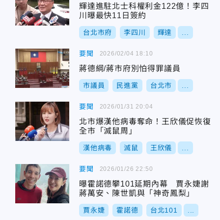
輝達進駐北士科權利金122億！李四
川曝最快11日簽約
台北市府
李四川
輝達
...
要聞
2026/02/04 18:10
蔣德綱/蔣市府別怕得罪議員
市議員
民進黨
台北市
...
要聞
2026/01/31 20:04
北市爆漢他病毒奪命！王欣儀促恢復
全市「滅鼠周」
漢他病毒
滅鼠
王欣儀
...
要聞
2026/01/26 22:50
曝霍諾德攀101延期內幕 賈永婕謝
蔣萬安、陳世凱與「神奇鳳梨」
賈永婕
霍諾德
台北101
...