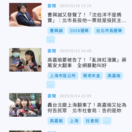
要聞
2025/11/16 13:15
曹興誠又發聲了！「沈伯洋不是媽
寶」：北市長投他一票就是投民主自
由一票
曹興誠
2026選舉
台北市長選舉
...
要聞
2025/11/15 16:49
高嘉瑜要被告了！「亂抹紅潑糞」蔣
萬安大翻車 全網暴動叫好
上海市區公所
敬老年金
高嘉瑜
...
要聞
2025/11/14 22:05
轟台北變上海翻車了！高嘉瑜又扯為
何告民眾 北市社會局：告的是妳
高嘉瑜
上海
社會局
...