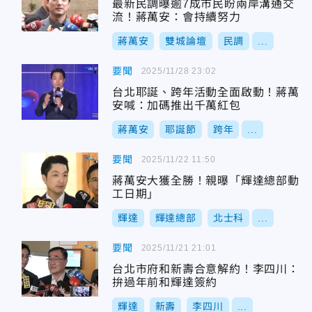
最新民調曝逾7成市民盼兩岸溝通交
流！蔣萬安：會持續努力
蔣萬安
雙城論壇
民調
...
要聞
2025/11/28 23:02
台北耶誕、跨年活動全面啟動！蔣萬
安喊：加碼推出千萬紅包
蔣萬安
耶誕節
跨年
...
要聞
2025/11/22 11:50
蔣萬安大獲全勝！親曝「輝達總部動
工日期」
輝達
輝達總部
北士科
...
要聞
2025/11/21 21:01
台北市府和新壽合意解約！李四川：
拚過年前和輝達簽約
輝達
新壽
李四川
...