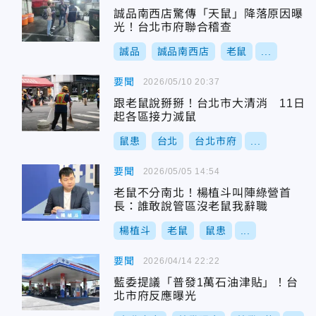
誠品南西店驚傳「天鼠」降落原因曝
光！台北市府聯合稽查
誠品
誠品南西店
老鼠
...
要聞
2026/05/10 20:37
跟老鼠說掰掰！台北市大清消 11日
起各區接力滅鼠
鼠患
台北
台北市府
...
要聞
2026/05/05 14:54
老鼠不分南北！楊植斗叫陣綠營首
長：誰敢說管區沒老鼠我辭職
楊植斗
老鼠
鼠患
...
要聞
2026/04/14 22:22
藍委提議「普發1萬石油津貼」！台
北市府反應曝光