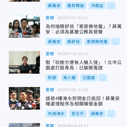
蔣萬安
鳳梨釋迦
洪健益
...
要聞
2026/07/17 12:11
為何嗆簡舒培「索資佛地魔」？蔣萬
安：必須為基層公務員發聲
蔣萬安
簡舒培
索資佛地魔
...
要聞
2026/07/12 16:12
駁「砍樹方便無人機入侵」！北市公
園處打臉青鳥：已展開蒐證
砍樹
無人機
公園處
...
要聞
2026/07/01 11:03
誤發4樓淹水慰問金已追回！蔣萬安
曝處理程序及相關補償金額
內湖淹水
受災戶
蔣萬安
...
要聞
2026/06/28 19:17