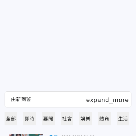
全部
即時
要聞
社會
娛樂
體育
生活