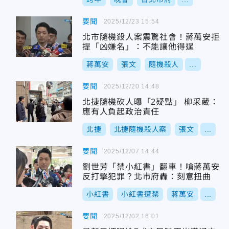
要聞
2025/12/23 15:54
北市隨機殺人案震驚社會！蔣萬安拒
提「凶嫌名」：不能讓他得逞
蔣萬安
張文
隨機殺人
...
要聞
2025/12/20 14:48
北捷隨機砍人曝「2疑點」 柳采葳：
應有人負起政治責任
北捷
北捷隨機殺人案
張文
...
要聞
2025/12/07 14:44
劉世芳「禁小紅書」翻車！嗆蔣萬安
反打擊犯罪？北市府轟：刻意扭曲
小紅書
小紅書遭禁
蔣萬安
...
要聞
2025/12/02 16:01