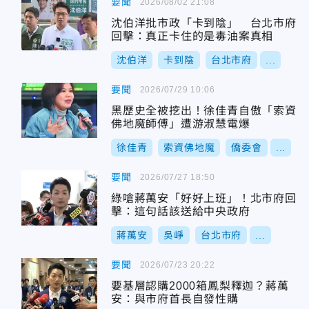
要聞
2026/08/02 21:08
沈伯洋批市政「卡到陰」 台北市府
回擊：真正卡住的是毒油案真相
沈伯洋
卡到陰
台北市府
...
要聞
2026/07/29 10:06
黑歷史全被挖出！徐佳青自傲「索資
佛地魔師傅」遭游淑慧電爆
徐佳青
索資佛地魔
僑委會
...
要聞
2026/07/27 18:50
綠嗆蔣萬安「好好上班」！北市府回
擊：這句話該送給中央政府
蔣萬安
吳崢
台北市府
...
要聞
2026/07/23 20:22
要基層認購2000箱鳳梨釋迦？蔣萬
安：與市府首長自發性購