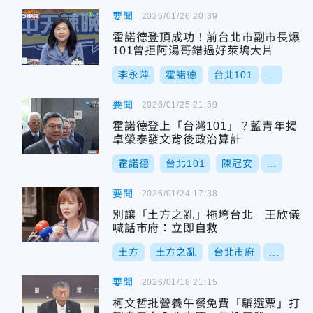
要聞
2026/01/26 20:39
霍諾德登頂成功！前台北市副市長爆
101曾拒阿湯哥錯過好萊塢大片
李永萍
霍諾德
台北101
...
要聞
2026/01/25 21:59
霍諾德登上「台灣101」？藍青年揭
卓榮泰發文背後政治算計
霍諾德
台北101
陳冠安
...
要聞
2026/01/24 17:38
別讓「土方之亂」拖垮台北 王欣儀
喊話市府：立即自救
土方
土方之亂
台北市府
...
要聞
2026/01/18 21:15
柯文哲批營養午餐免費「騙選票」打