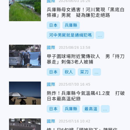
國際
2026/06/03 16:26
兵庫縣母女遇害！河川驚現「黑底白
條褲」男屍 疑為嫌犯走絕路
日本
兵庫縣
河中男屍就是通緝犯嗎
...
國際
2025/08/26 13:58
甲子園球場附近驚傳砍人 男「持刀
暴走」刺傷3老人被捕
日本
砍人
菜刀
...
國際
2025/07/30 16:45
熱炸！兵庫縣今氣溫飆41.2度 打破
日本最高溫紀錄
日本
兵庫縣
最高溫
...
國際
2025/07/16 10:42