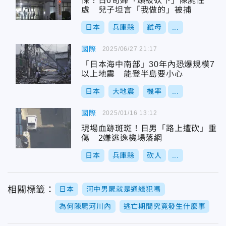
悚！日6旬婦「頭被砍下」陳屍住
處 兒子坦言「我做的」被捕
日本
兵庫縣
弒母
...
國際
2025/06/27 21:17
「日本海中南部」30年內恐爆規模7
以上地震 能登半島要小心
日本
大地震
機率
...
國際
2025/01/16 13:12
現場血跡斑斑！日男「路上遭砍」重
傷 2嫌逃逸機場落網
日本
兵庫縣
砍人
...
相關標籤：
日本
河中男屍就是通緝犯嗎
為何陳屍河川內
逃亡期間究竟發生什麼事