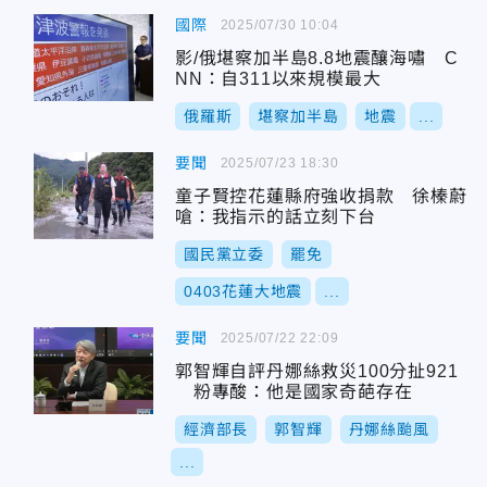
國際
2025/07/30 10:04
影/俄堪察加半島8.8地震釀海嘯 C
NN：自311以來規模最大
俄羅斯
堪察加半島
地震
...
要聞
2025/07/23 18:30
童子賢控花蓮縣府強收捐款 徐榛蔚
嗆：我指示的話立刻下台
國民黨立委
罷免
0403花蓮大地震
...
要聞
2025/07/22 22:09
郭智輝自評丹娜絲救災100分扯921
粉專酸：他是國家奇葩存在
經濟部長
郭智輝
丹娜絲颱風
...