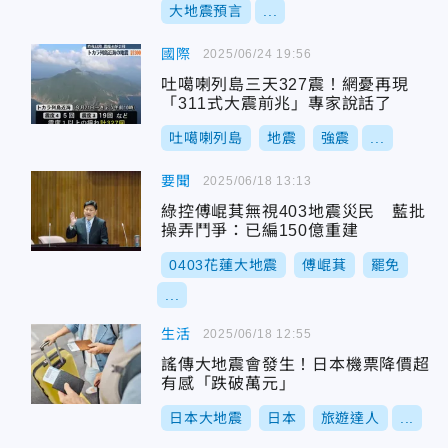
大地震預言
...
國際
2025/06/24 19:56
吐噶喇列島三天327震！網憂再現
「311式大震前兆」專家說話了
吐噶喇列島
地震
強震
...
要聞
2025/06/18 13:13
綠控傅崐萁無視403地震災民 藍批
操弄鬥爭：已編150億重建
0403花蓮大地震
傅崐萁
罷免
...
生活
2025/06/18 12:55
謠傳大地震會發生！日本機票降價超
有感「跌破萬元」
日本大地震
日本
旅遊達人
...