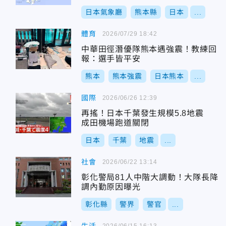
日本氣象廳
熊本縣
日本
...
體育
2026/07/29 18:42
中華田徑潛優隊熊本遇強震！教練回
報：選手皆平安
熊本
熊本強震
日本熊本
...
國際
2026/06/26 12:39
再搖！日本千葉發生規模5.8地震
成田機場跑道關閉
日本
千葉
地震
...
社會
2026/06/22 13:14
彰化警局81人中階大調動！大隊長降
調內勤原因曝光
彰化縣
警界
警官
...
2026/06/15 16:13