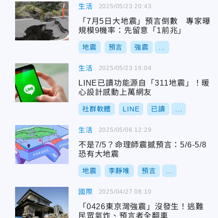
生活
2025/05/23 20:43
「7月5日大地震」預言倒數 專家曝
規模9機率：先留意「1前兆」
地震
預言
強震
...
生活
2025/05/23 16:04
LINE已讀功能源自「311地震」！暖
心設計感動上萬網友
社群軟體
LINE
已讀
...
生活
2025/05/06 12:29
不是7/5？命理師震撼預言：5/6-5/8
恐有大地震
地震
李靜唯
預言
...
國際
2025/04/27 08:10
「0426東京灣強震」沒發生！逃難
民眾氣炸、預言者全翻車