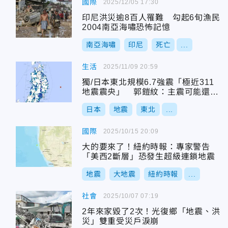
國際
2025/12/05 17:30
印尼洪災逾8百人罹難 勾起6旬漁民
2004南亞海嘯恐怖記憶
南亞海嘯
印尼
死亡
...
生活
2025/11/09 20:59
獨/日本東北規模6.7強震「極近311
地震震央」 郭鎧紋：主震可能還沒
來
日本
地震
東北
...
國際
2025/10/15 20:09
大的要來了！紐約時報：專家警告
「美西2斷層」恐發生超級連鎖地震
地震
大地震
紐約時報
...
社會
2025/10/07 07:19
2年來家毀了2次！光復鄉「地震、洪
災」雙重受災戶淚崩