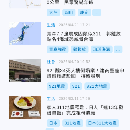
0公里 民眾驚嚇奔逃
大陸
四川
康定
...
生活
2026/04/21 17:21
青森7.7強震成因類似311 郭鎧紋
點名4海域恐威脅台灣
青森強震
郭鎧紋
琉球海溝
...
社會
2026/04/20 19:52
921釀34死大樓倒塌案！建商董座申
請假釋遭駁回 持續服刑
921地震
921
921大地震
生活
2026/03/11 17:56
家人311地震罹難...日人「連13年發
蛋包飯」完成祖母遺願
日本
311地震
日本311大地震