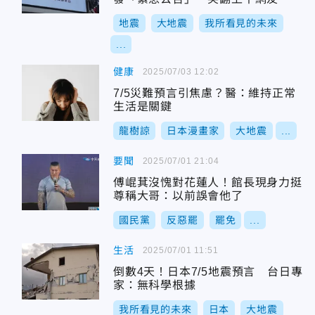
地震
大地震
我所看見的未來
...
健康
2025/07/03 12:02
7/5災難預言引焦慮？醫：維持正常
生活是關鍵
龍樹諒
日本漫畫家
大地震
...
要聞
2025/07/01 21:04
傅崐萁沒愧對花蓮人！館長現身力挺
尊稱大哥：以前誤會他了
國民黨
反惡罷
罷免
...
生活
2025/07/01 11:51
倒數4天！日本7/5地震預言 台日專
家：無科學根據
我所看見的未來
日本
大地震