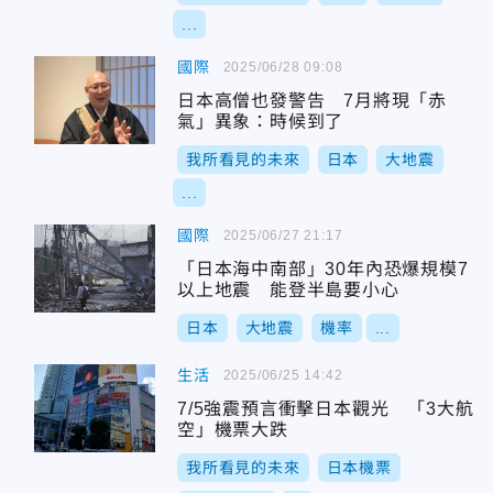
...
國際
2025/06/28 09:08
日本高僧也發警告 7月將現「赤
氣」異象：時候到了
我所看見的未來
日本
大地震
...
國際
2025/06/27 21:17
「日本海中南部」30年內恐爆規模7
以上地震 能登半島要小心
日本
大地震
機率
...
生活
2025/06/25 14:42
7/5強震預言衝擊日本觀光 「3大航
空」機票大跌
我所看見的未來
日本機票