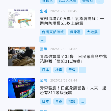
菅直人
311大地震
失智症
...
生活
2025/12/28 00:45
東部海域7.0強震！氣象署提醒：一
週內防規模5.5以上餘震
台灣東部海域
氣象署
大地震
...
國際
2025/12/09 14:32
青森強震增至35傷 日民眾寒冬中驚
恐避難「憶起311海嘯」
日本
地震
青森
...
國際
2025/12/09 08:44
青森強震！日氣象廳警告：未來一週
恐有311等級強震
日本
青森
地震
...