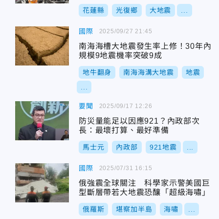
花蓮縣
光復鄉
大地震
...
國際
2025/09/27 21:45
南海海槽大地震發生率上修！30年內
規模9地震機率突破9成
地牛翻身
南海海溝大地震
地震
...
要聞
2025/09/17 12:26
防災量能足以因應921？內政部次
長：最壞打算、最好準備
馬士元
內政部
921地震
...
國際
2025/07/31 16:15
俄強震全球關注 科學家示警美國巨
型斷層帶若大地震恐釀「超級海嘯」
俄羅斯
堪察加半島
海嘯
...