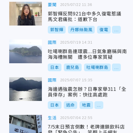
要聞
2025/07/22 11:36
郭智輝反問921台中多久復電惹議
馬文君痛批：道歉下台
郭智輝
丹娜絲颱風
復電
...
國際
2025/07/19 14:31
吐噶喇群島連環震...日氣象廳稱與南
海海槽無關 遭多位專家質疑
日本
鹿兒島
吐噶喇群島
...
國際
2025/07/07 15:35
海邊遇強震怎辦？日專家舉311「全
員倖存」案例：快往高處跑
日本
逃命
地震
...
生活
2025/07/04 22:55
7/5末日預言倒數！老牌連鎖飲料店
發「緊急公告」 笑翻上千網友