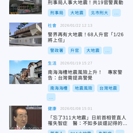
刑事局人事大地震！共19官警異動
刑事局
大地震
北市刑大
...
社會
2026/01/22 12:13
警界再有大地震！68人升官「1/26
將上任」
警政署
升官
大地震
...
生活
2026/01/19 15:27
南海海槽地震風險上升！ 專家警
告：台灣需提高警覺
南海海槽
地震風險
台灣地震
...
健康
2026/01/08 15:01
「忘了311大地震」日前首相菅直人
罹失智症 醫：不如多談還記得的
事！