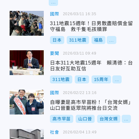
...
國際
2026/03/11 16:35
311地震15週年！日男散盡賠償金留
守福島 救千隻毛孩贖罪
日本
311地震
福島
...
要聞
2026/03/11 09:49
日本311大地震15週年 賴清德：台
日友好互助互信
311地震
日本
15周年
...
國際
2026/02/22 13:16
自曝妻是高市早苗粉！「台灣女婿」
山口晉重返眾院將推台日交流
高市早苗
山口晉
台灣女婿
...
社會
2026/02/04 13:49