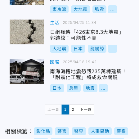
東京灣
大地震
強震
...
生活
2025/04/25 11:34
日網瘋傳「426東京8.3大地震」
郭鎧紋：可能性不高
大地震
日本
龍樹諒
...
國際
2025/04/18 19:42
南海海槽地震恐毀235萬棟建築！
「耐震化工程」將成救命關鍵
日本
房屋
地震
...
上一頁
1
2
下一頁
相關標籤：
彰化縣
警官
警界
人事異動
警察