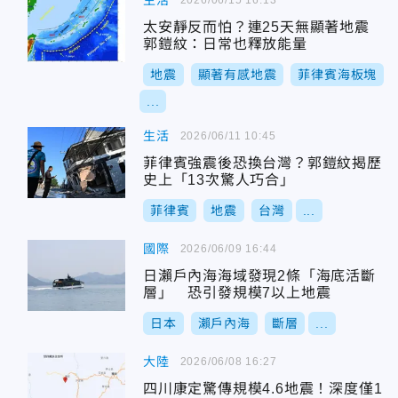
生活
太安靜反而怕？連25天無顯著地震
郭鎧紋：日常也釋放能量
地震
顯著有感地震
菲律賓海板塊
...
生活
2026/06/11 10:45
菲律賓強震後恐換台灣？郭鎧紋揭歷
史上「13次驚人巧合」
菲律賓
地震
台灣
...
國際
2026/06/09 16:44
日瀨戶內海海域發現2條「海底活斷
層」 恐引發規模7以上地震
日本
瀨戶內海
斷層
...
大陸
2026/06/08 16:27
四川康定驚傳規模4.6地震！深度僅1