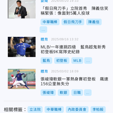
要聞
2026/05/20 19:33
「假日飛刀手」立院首秀 陳義信笑
稱緊張：像面對5萬人投球
中華職棒
假日飛刀手
陳義信
...
體育
2025/09/16 13:32
MLB/一年連跳四級 藍鳥超鬼新秀
初登板9K寫隊史紀錄
藍鳥
初登板
MLB
...
體育
2025/03/02 18:09
張峻瑋軟銀一軍熱身賽初登板 飆速
156公里無失分
張峻瑋
軟銀
日職
...
相關標籤：
立法院
中華職棒
內政委員會
李柏毅