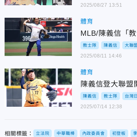
2025/08/27 13:51
體育
MLB/陳義信
教士隊
陳義信
大聯
2025/08/11 14:46
體育
陳義信登大聯盟
陳義信
教士隊
台灣
2025/07/14 12:38
相關標籤：
立法院
中華職棒
內政委員會
初登板