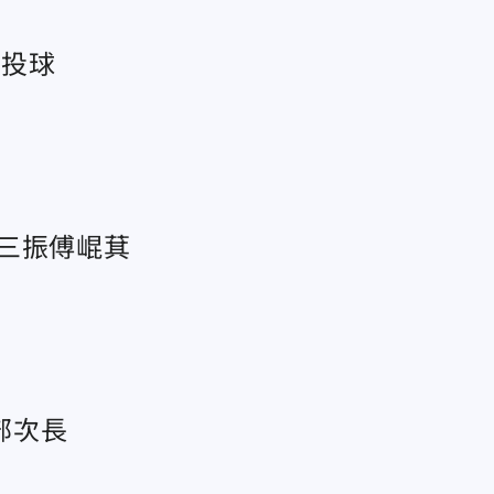
人投球
三振傅崐萁
部次長