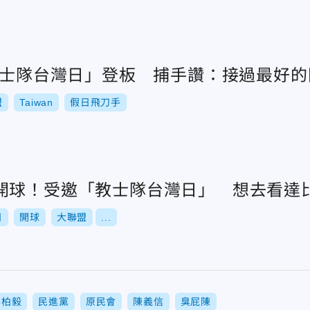
「教士隊台灣日」登板 捕手讚：接過最好
盟
Taiwan
假日飛刀手
開球！受邀「教士隊台灣日」 想去看達
日
開球
大聯盟
...
李柏毅
民進黨
原民會
陳義信
臭屁陳