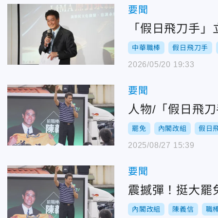
要聞
「假日飛刀手」
中華職棒
假日飛刀手
2026/05/20 19:33
要聞
人物/「假日飛
罷免
內閣改組
假日
2025/08/27 15:39
要聞
震撼彈！挺大罷
內閣改組
陳義信
職