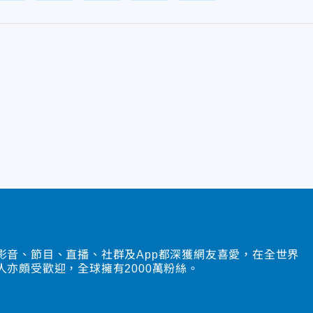
影音、節目、直播、社群及App都深獲網友喜愛，在全世界
人亦頗受歡迎，全球擁有2000萬粉絲。