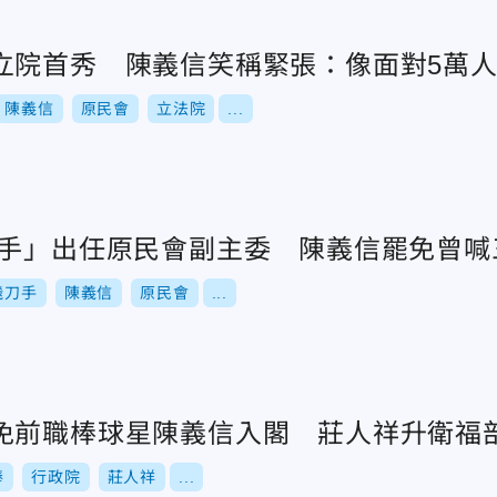
立院首秀 陳義信笑稱緊張：像面對5萬
陳義信
原民會
立法院
...
刀手」出任原民會副主委 陳義信罷免曾喊
飛刀手
陳義信
原民會
...
免前職棒球星陳義信入閣 莊人祥升衛福
棒
行政院
莊人祥
...