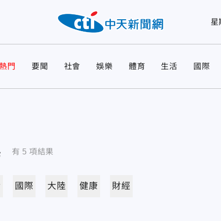
星
熱門
要聞
社會
娛樂
體育
生活
國際
導
有
5
項結果
活
國際
大陸
健康
財經