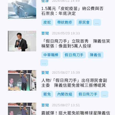
健康
2026/06/11 14:49
1.5萬元「皮蛇疫苗」納公費與否
石崇良：年底決定
皮蛇
帶狀皰疹
原民會
...
要聞
2026/05/20 19:33
「假日飛刀手」立院首秀 陳義信笑
稱緊張：像面對5萬人投球
中華職棒
假日飛刀手
陳義信
...
要聞
2025/08/27 15:39
人物/「假日飛刀手」出任原民會副
主委 陳義信罷免曾喊三振傅崐萁
罷免
內閣改組
假日飛刀手
...
要聞
2025/08/27 13:51
震撼彈！挺大罷免前職棒球星陳義信