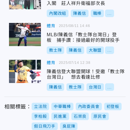
入閣 莊人祥升衛福部次長
內閣改組
陳義信
職棒
...
體育
2025/08/11 14:46
MLB/陳義信「教士隊台灣日」登
板 捕手讚：接過最好的開球投手
教士隊
陳義信
大聯盟
...
體育
2025/07/14 12:38
陳義信登大聯盟開球！受邀「教士隊
台灣日」 想去看達比修
陳義信
教士隊
台灣日
...
相關標籤：
立法院
中華職棒
內政委員會
初登板
李柏毅
民進黨
石崇良
原民會
假日飛刀手
臭屁陳