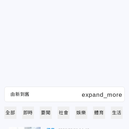
全部
即時
要聞
社會
娛樂
體育
生活