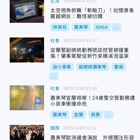
生活
2026/04/23 22:11
太空視角俯瞰「斬颱刀」！壯闊景象
震撼網友：難怪被切爛
林琪兒
蕭美琴
NASA
...
社會
2025/12/05 21:47
宜蘭警副總統勤務號誌控管被撞重
傷！肇事駕駛從新竹來礁溪泡溫泉
自小客車
副總統蕭美琴
重傷
...
社會
2025/12/05 21:40
蕭美琴宜蘭視察！24歲警交管勤務遭
小貨車衝撞命危
蕭美琴
宜蘭
員警
...
國際
2025/11/08 10:32
蕭美琴歐洲議會演說 外媒關注形容