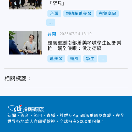
「罕見」
台灣
副總統蕭美琴
布魯塞爾
...
要聞
2025/07/14 18:10
颱風重創南部蕭美琴喊學生回鄉幫
忙 網全傻眼：做功德囉
蕭美琴
颱風
學生
...
相關標籤：
新聞、影音、節目、直播、社群及App都深獲網友喜愛，在全
世界各地華人亦頗受歡迎，全球擁有2000萬粉絲。