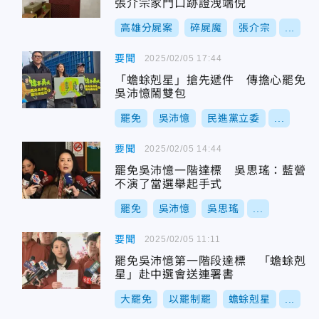
張介宗家門口跡證洩端倪
高雄分屍案
碎屍魔
張介宗
...
要聞
2025/02/05 17:44
「蟾蜍剋星」搶先遞件 傳擔心罷免
吳沛憶鬧雙包
罷免
吳沛憶
民進黨立委
...
要聞
2025/02/05 14:44
罷免吳沛憶一階達標 吳思瑤：藍營
不演了當選舉起手式
罷免
吳沛憶
吳思瑤
...
要聞
2025/02/05 11:11
罷免吳沛憶第一階段達標 「蟾蜍剋
星」赴中選會送連署書
大罷免
以罷制罷
蟾蜍剋星
...