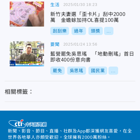
生活
2025/01/30 18:23
新竹夫妻選「歪卡片」刮中2000
萬 金蟾蜍加持OL喜提100萬
刮刮樂
過年
頭獎
...
要聞
2025/01/24 13:56
藍營罷免吳思瑤 「地動刪瑤」首日
即收400份意向書
罷免
吳思瑤
國民黨
...
相關標籤：
新聞、影音、節目、直播、社群及App都深獲網友喜愛，在全
世界各地華人亦頗受歡迎，全球擁有2000萬粉絲。