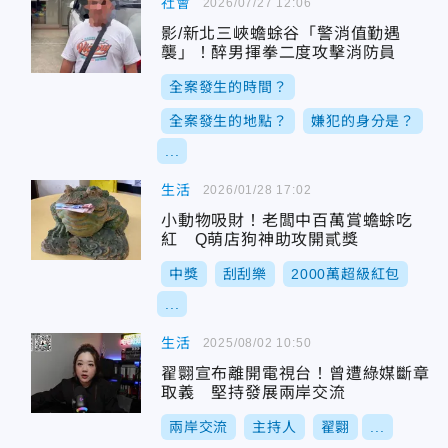
社會
2026/07/27 12:06
影/新北三峽蟾蜍谷「警消值勤遇
襲」！醉男揮拳二度攻擊消防員
全案發生的時間？
全案發生的地點？
嫌犯的身分是？
...
生活
2026/01/28 17:02
小動物吸財！老闆中百萬賞蟾蜍吃
紅 Q萌店狗神助攻開貳獎
中獎
刮刮樂
2000萬超級紅包
...
生活
2025/08/02 10:50
翟翾宣布離開電視台！曾遭綠媒斷章
取義 堅持發展兩岸交流
兩岸交流
主持人
翟翾
...