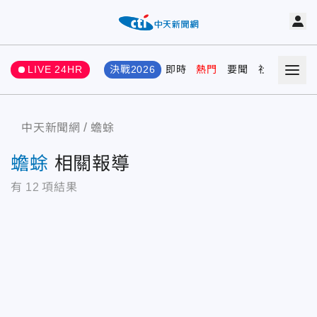
LIVE 24HR
決戰2026
即時
熱門
要聞
社會
娛樂
中天新聞網
蟾蜍
蟾蜍
相關報導
有
12
項結果