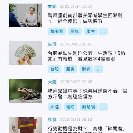
要聞
2025/07/14 18:10
颱風重創南部蕭美琴喊學生回鄉幫
忙 網全傻眼：做功德囉
蕭美琴
颱風
學生
...
生活
2025/04/08 20:43
台股暴跌先別睡公園！生活現「5徵
兆」有轉機 看見數字4發偏財
台股
股災
財運
...
大陸
2025/03/21 20:35
吃癩蛤蟆中毒！珠海男送醫不治 官
方示警：勿迷信偏方
大陸
蟾蜍
癩蛤蟆
...
社會
2025/02/11 08:12
行兇動機是為財？ 高雄「碎屍魔」