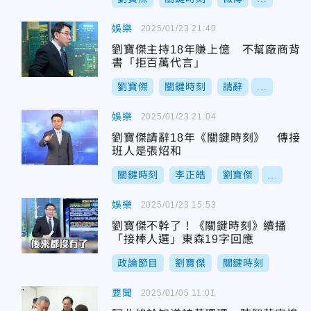
娛樂
2025/01/23 21:40
劉寶傑主持18年賺上億 不幫廠商背
書「拒百萬代言」
劉寶傑
關鍵時刻
請辭
...
娛樂
2025/01/23 21:04
劉寶傑請辭18年《關鍵時刻》 傳接
班人是張炤和
關鍵時刻
李正皓
劉寶傑
...
娛樂
2025/01/23 15:53
劉寶傑不幹了！《關鍵時刻》續播
「接棒人選」東森19字回應
政論節目
劉寶傑
關鍵時刻
要聞
2025/01/05 11:01