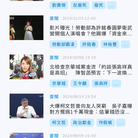
劉寶傑
反廢死
廢死
...
要聞
2024/11/23 12:40
影片曝光！勞動部為許銘春圓夢衛武
營開個人演唱會？他踢爆「資金來源
不明」驚人內幕
勞動部霸凌
許銘春
林裕豐
...
要聞
2024/10/08 19:18
北檢查京華城案金流「約談張高祥真
是高招」 陳智菡預言：下一波換這
2人
京華城
王令麟
張高祥
...
要聞
2024/08/14 18:04
大爆柯文哲曾向友人哭窮 吳子嘉曝
對方慨捐1千萬現金：這筆錢恐沒記
帳上
柯文哲
政治獻金
作假帳
...
要聞
2024/08/09 10:40