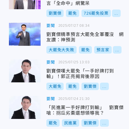
言「全命中」網驚呆
劉寶傑
罷免
726罷免投票
...
要聞
2025/07/27 08:34
劉寶傑精準預言大罷免全軍覆沒 網
友讚：神預測
大罷免大失敗
罷免
預言家
...
要聞
2025/07/25 13:03
劉寶傑嘆大罷免「一手好牌打到
輸」！郭正亮揭背後原因
大罷免
罷免
劉寶傑
...
要聞
2025/07/24 21:30
「民進黨一手好牌打到輸」 劉寶傑
嗆：拐瓜劣棗還想領導我？
罷免
民進黨
劉寶傑
...