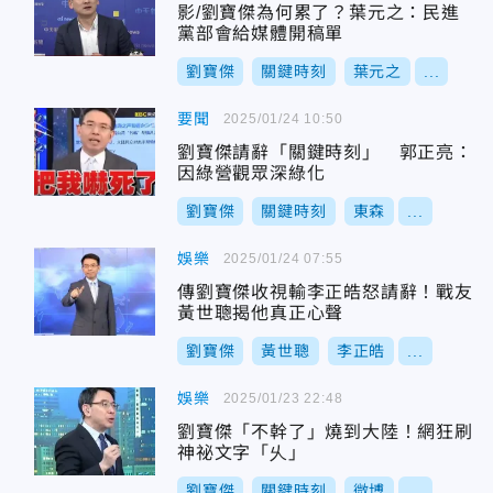
影/劉寶傑為何累了？葉元之：民進
黨部會給媒體開稿單
劉寶傑
關鍵時刻
葉元之
...
要聞
2025/01/24 10:50
劉寶傑請辭「關鍵時刻」 郭正亮：
因綠營觀眾深綠化
劉寶傑
關鍵時刻
東森
...
娛樂
2025/01/24 07:55
傳劉寶傑收視輸李正皓怒請辭！戰友
黃世聰揭他真正心聲
劉寶傑
黃世聰
李正皓
...
娛樂
2025/01/23 22:48
劉寶傑「不幹了」燒到大陸！網狂刷
神祕文字「乆」
劉寶傑
關鍵時刻
微博
...