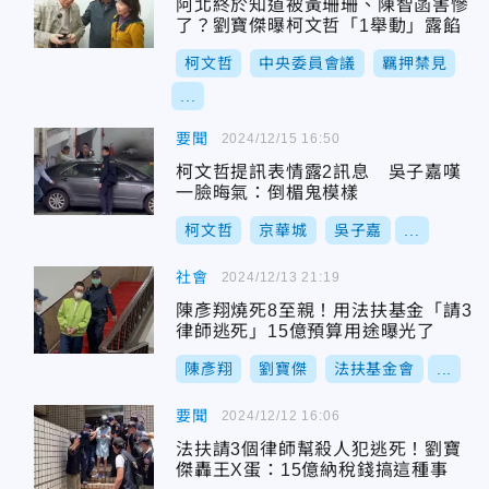
阿北終於知道被黃珊珊、陳智菡害慘
了？劉寶傑曝柯文哲「1舉動」露餡
柯文哲
中央委員會議
羈押禁見
...
要聞
2024/12/15 16:50
柯文哲提訊表情露2訊息 吳子嘉嘆
一臉晦氣：倒楣鬼模樣
柯文哲
京華城
吳子嘉
...
社會
2024/12/13 21:19
陳彥翔燒死8至親！用法扶基金「請3
律師逃死」15億預算用途曝光了
陳彥翔
劉寶傑
法扶基金會
...
要聞
2024/12/12 16:06
法扶請3個律師幫殺人犯逃死！劉寶
傑轟王X蛋：15億納稅錢搞這種事