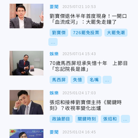
要聞
2025/07/21 10:53
劉寶傑退休半年首度現身！一開口
「血流成河」：大罷免走鐘了
劉寶傑
726罷免投票
大罷免潮
...
娛樂
2025/07/14 15:43
70歲馬西屏坦承失憶十年 上節目
「忘記院長是誰」
馬西屏
失憶
名嘴
...
娛樂
2025/01/24 17:03
張炤和接棒劉寶傑主持《關鍵時
刻》？收視率變化出爐
政論節目
關鍵時刻
張炤和
...
要聞
2025/01/24 16:45