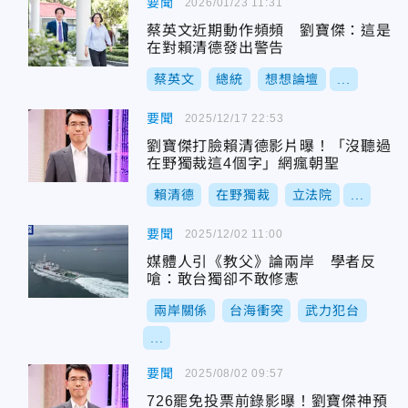
要聞
2026/01/23 11:31
蔡英文近期動作頻頻 劉寶傑：這是
在對賴清德發出警告
蔡英文
總統
想想論壇
...
要聞
2025/12/17 22:53
劉寶傑打臉賴清德影片曝！「沒聽過
在野獨裁這4個字」網瘋朝聖
賴清德
在野獨裁
立法院
...
要聞
2025/12/02 11:00
媒體人引《教父》論兩岸 學者反
嗆：敢台獨卻不敢修憲
兩岸關係
台海衝突
武力犯台
...
要聞
2025/08/02 09:57
726罷免投票前錄影曝！劉寶傑神預