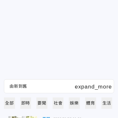
全部
即時
要聞
社會
娛樂
體育
生活