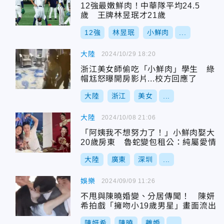
12強最嫩鮮肉！中華隊平均24.5
歲 王牌林昱珉才21歲
12強
林昱珉
小鮮肉
...
大陸
2024/10/29 18:20
浙江美女師偷吃「小鮮肉」學生 綠
帽尪怒曝開房影片...校方回應了
大陸
浙江
美女
...
大陸
2024/10/08 21:06
「阿姨我不想努力了！」小鮮肉娶大
20歲房東 魯蛇變包租公：純屬愛情
大陸
廣東
深圳
...
娛樂
2024/09/09 11:26
不甩與陳曉婚變、分居傳聞！ 陳妍
希拍戲「擁吻小19歲男星」畫面流出
陳妍希
陳曉
離婚
...