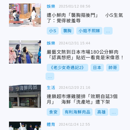
娛樂
2025/01/12 08:56
遭小鮮肉「襲胸摳後門」 小S生氣
了：覺得被羞辱
小S
襲胸
小姐不熙娣
...
娛樂
2024/12/31 15:44
嚴藝文煞到日本市場180公分鮮肉
「認真想把」貼近一看竟是宋偉恩！
《老少女奇遇記2》
日本
帥哥
...
生活
2024/12/20 21:16
連鎖超市爆雞腿排「效期自延3個
月」 海鮮「洗產地」遭下架
食安
有利海鮮肉品
高雄
...
體育
2024/11/24 12:55