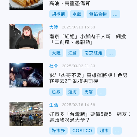
高油、高鹽恐傷腎
胡椒餅
水餃
包餡食物
...
大陸
2025/07/13 15:53
南京「紅姐」小鮮肉千人斬 網掀
「二創瘋、尋親熱」
大陸
江蘇
南京紅姐
...
社會
2025/03/02 21:33
影/「杰哥不要」高雄運將版！色男
客竟丟2千亂摸男司機
色狼
運將
男客
...
生活
2025/02/18 14:59
好市多「台灣豬」要價5萬5 網友：
這頭豬唸過大學？
好市多
COSTCO
超市
...