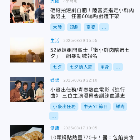
大陸
8小時前
砸錢拍短劇自肥！陸富婆指定小鮮肉
當男主 狂塞60場吻戲遭下架
大陸
短劇
富婆
...
生活
2025/08/29 15:55
52歲姐姐開賓士「徵小鮮肉陪過七
夕」 網暴動喊報名
七夕
七夕情人節
單身
...
娛樂
2025/08/28 22:10
小豪出任務/青春熱血電影《進行
曲》 三位主演曝幕後訓練血淚史
小豪出任務
中天YT節目
鮮肉
...
健康
2025/08/17 10:05
10顆鍋貼熱量770卡！醫：包餡美食