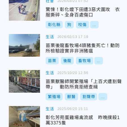
社會
2026/03/21 07:52
驚悚！彰化嬤下田遭3惡犬圍攻 衣
服撕碎、全身百處傷口
彰化縣
狗
咬傷
...
生活
2026/02/13 17:19
苗栗後龍畜牧場4頭豬隻死亡！動防
所檢驗證實非非洲豬瘟
苗栗
後龍
畜牧場
...
生活
2025/10/20 12:56
苗栗獸醫師開繁殖場「上百犬遭割聲
帶」 動防所竟拒絕查緝
繁殖場
獸醫
割聲帶
...
生活
2025/09/20 15:11
彰化芳苑蛋雞場禽流感 昨晚撲殺1
萬3375隻