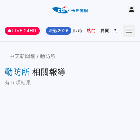
LIVE 24HR
決戰2026
即時
熱門
要聞
社會
娛樂
中天新聞網
動防所
動防所
相關報導
有
6
項結果