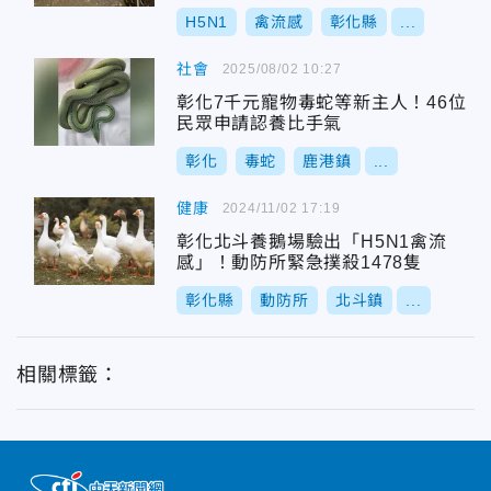
H5N1
禽流感
彰化縣
...
社會
2025/08/02 10:27
彰化7千元寵物毒蛇等新主人！46位
民眾申請認養比手氣
彰化
毒蛇
鹿港鎮
...
健康
2024/11/02 17:19
彰化北斗養鵝場驗出「H5N1禽流
感」！動防所緊急撲殺1478隻
彰化縣
動防所
北斗鎮
...
相關標籤：