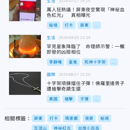
生活
2026/07/17 18:10
萬人狂熱議！屏東夜空驚現「神祕血
色紅光」 真相曝光
秘境
打卡
屏東
...
生活
2026/04/20 13:39
罕見星象降臨了 命理師示警：一觸
即發的凶險相位
李靜唯
星象
死神十字架
...
國際
2025/08/17 15:20
十字架項鍊擋住子彈！佛羅里達男子
遭槍擊奇蹟生還
美國
槍擊
子彈
...
相關標籤：
屏東
打卡
瑪家鄉
夜景
秘境
笠頂山
神祕紅光
台灣小百岳