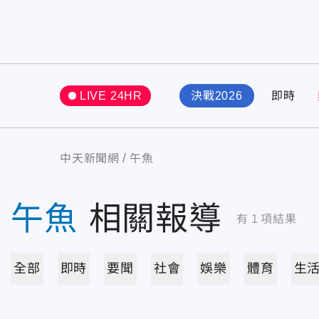
LIVE 24HR
決戰2026
即時
中天新聞網
午魚
午魚
相關報導
有
1
項結果
全部
即時
要聞
社會
娛樂
體育
生