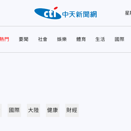
星
熱門
要聞
社會
娛樂
體育
生活
國際
活
國際
大陸
健康
財經