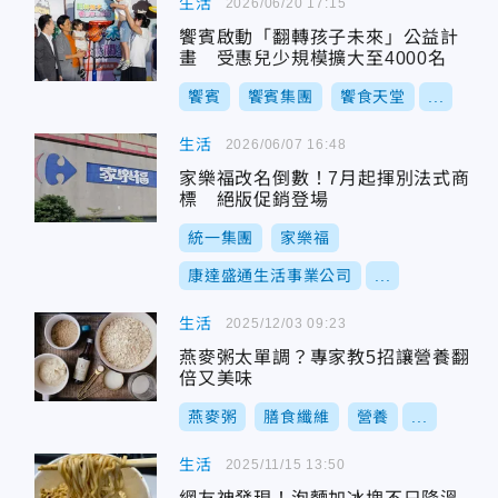
生活
2026/06/20 17:15
饗賓啟動「翻轉孩子未來」公益計
畫 受惠兒少規模擴大至4000名
饗賓
饗賓集團
饗食天堂
...
生活
2026/06/07 16:48
家樂福改名倒數！7月起揮別法式商
標 絕版促銷登場
統一集團
家樂福
康達盛通生活事業公司
...
生活
2025/12/03 09:23
燕麥粥太單調？專家教5招讓營養翻
倍又美味
燕麥粥
膳食纖維
營養
...
生活
2025/11/15 13:50