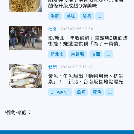
網友神發現！泡麵加冰塊不只降溫
麵條升級成超Q彈美味
泡麵
美味
臉書
...
社會
2025/08/25 07:56
影/新北「年收破億」當歸鴨2店面遭
衝撞！嫌遭逮供稱「為了十萬債」
新北市
當歸鴨
店面
...
健康
2024/10/17 11:12
黃魚、午魚驗出「動物用藥、抗生
素」！ 新北、台南販售地點曝光
CTWANT
魚類
黃魚
...
相關標籤：