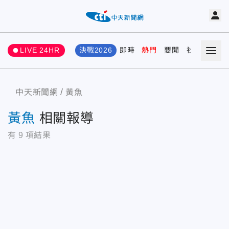
LIVE 24HR
決戰2026
即時
熱門
要聞
社會
娛樂
中天新聞網
黃魚
黃魚
相關報導
有
9
項結果