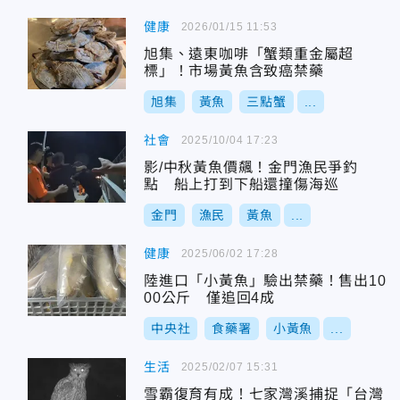
健康
2026/01/15 11:53
旭集、遠東咖啡「蟹類重金屬超
標」！市場黃魚含致癌禁藥
旭集
黃魚
三點蟹
...
社會
2025/10/04 17:23
影/中秋黃魚價飆！金門漁民爭釣
點 船上打到下船還撞傷海巡
金門
漁民
黃魚
...
健康
2025/06/02 17:28
陸進口「小黃魚」驗出禁藥！售出10
00公斤 僅追回4成
中央社
食藥署
小黃魚
...
生活
2025/02/07 15:31
雪霸復育有成！七家灣溪捕捉「台灣