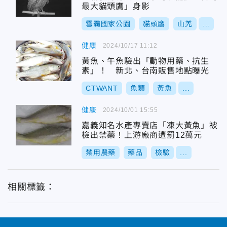
最大貓頭鷹」身影
雪霸國家公園
貓頭鷹
山羌
...
健康
2024/10/17 11:12
黃魚、午魚驗出「動物用藥、抗生
素」！ 新北、台南販售地點曝光
CTWANT
魚類
黃魚
...
健康
2024/10/01 15:55
嘉義知名水產專賣店「凍大黃魚」被
檢出禁藥！上游廠商遭罰12萬元
禁用農藥
藥品
檢驗
...
相關標籤：