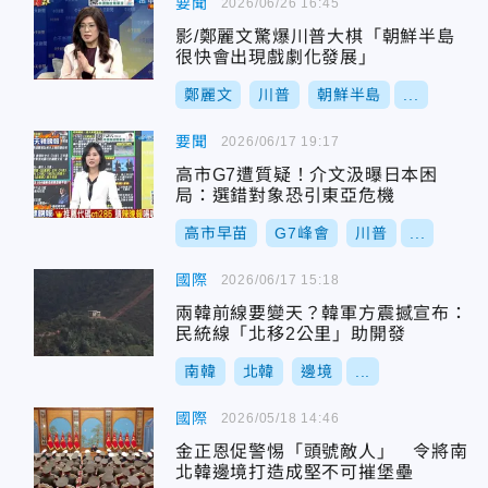
要聞
2026/06/26 16:45
影/鄭麗文驚爆川普大棋「朝鮮半島
很快會出現戲劇化發展」
鄭麗文
川普
朝鮮半島
...
要聞
2026/06/17 19:17
高市G7遭質疑！介文汲曝日本困
局：選錯對象恐引東亞危機
高市早苗
G7峰會
川普
...
國際
2026/06/17 15:18
兩韓前線要變天？韓軍方震撼宣布：
民統線「北移2公里」助開發
南韓
北韓
邊境
...
國際
2026/05/18 14:46
金正恩促警惕「頭號敵人」 令將南
北韓邊境打造成堅不可摧堡壘