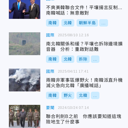
不爽美韓聯合文件！平壤揚言反制...
南韓喊話：無意敵對
南韓
北韓
朝鮮半島
...
國際
2025/08/10 12:16
南北韓關係和緩？平壤也拆除邊境擴
音器 分析：重啟對話難
南韓
北韓
拆除
...
國際
2025/04/11 17:41
兩韓非軍事區爆野火！南韓派直升機
滅火急向北韓「廣播喊話」
南韓
野火
北韓
...
要聞
2024/10/24 07:14
聯合利劍B之前 你應該要知道這塊
險地生了什麼事