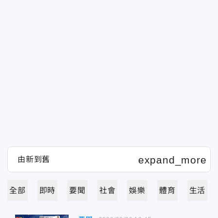
全部
即時
要聞
社會
娛樂
體育
生活