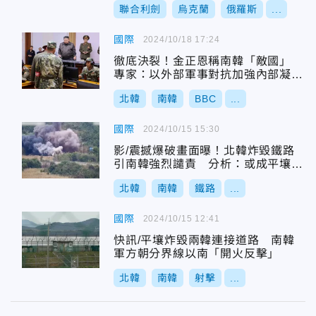
聯合利劍
烏克蘭
俄羅斯
...
國際
2024/10/18 17:24
徹底決裂！金正恩稱南韓「敵國」
專家：以外部軍事對抗加強內部凝聚
力
北韓
南韓
BBC
...
國際
2024/10/15 15:30
影/震撼爆破畫面曝！北韓炸毀鐵路
引南韓強烈譴責 分析：或成平壤宣
傳工具
北韓
南韓
鐵路
...
國際
2024/10/15 12:41
快訊/平壤炸毀兩韓連接道路 南韓
軍方朝分界線以南「開火反擊」
北韓
南韓
射擊
...