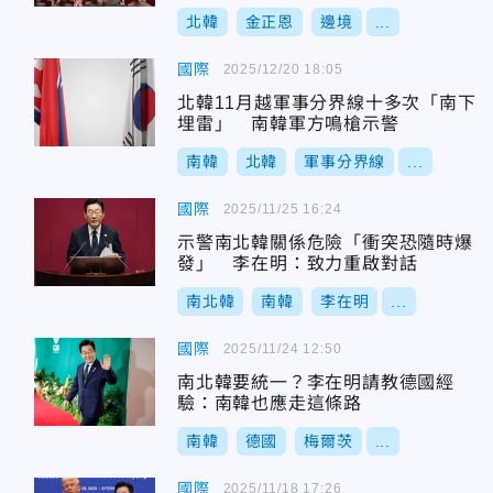
北韓
金正恩
邊境
...
國際
2025/12/20 18:05
北韓11月越軍事分界線十多次「南下
埋雷」 南韓軍方鳴槍示警
南韓
北韓
軍事分界線
...
國際
2025/11/25 16:24
示警南北韓關係危險「衝突恐隨時爆
發」 李在明：致力重啟對話
南北韓
南韓
李在明
...
國際
2025/11/24 12:50
南北韓要統一？李在明請教德國經
驗：南韓也應走這條路
南韓
德國
梅爾茨
...
國際
2025/11/18 17:26