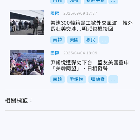
南韓
北韓
朝鮮半島
...
國際
2025/09/09 17:37
美逮300韓籍黑工掀外交風波 韓外
長赴美交涉…明派包機接回
南韓
美國
移民
...
國際
2025/04/04 18:09
尹錫悅遭彈劾下台 盟友美國重申
「美韓同盟」、日相發聲
南韓
尹錫悅
彈劾案
...
相關標籤：