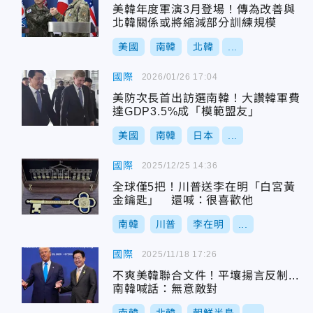
美韓年度軍演3月登場！傳為改善與
北韓關係或將縮減部分訓練規模
美國
南韓
北韓
...
國際
2026/01/26 17:04
美防次長首出訪選南韓！大讚韓軍費
達GDP3.5%成「模範盟友」
美國
南韓
日本
...
國際
2025/12/25 14:36
全球僅5把！川普送李在明「白宮黃
金鑰匙」 還喊：很喜歡他
南韓
川普
李在明
...
國際
2025/11/18 17:26
不爽美韓聯合文件！平壤揚言反制...
南韓喊話：無意敵對