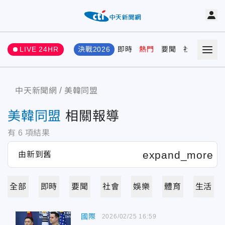
LIVE 24HR
決戰2026
即時
熱門
要聞
社會
娛樂
中天新聞網
美韓同盟
美韓同盟
相關報導
有
6
項結果
全部
即時
要聞
社會
娛樂
體育
生活
國際
2026/02/25 16:59