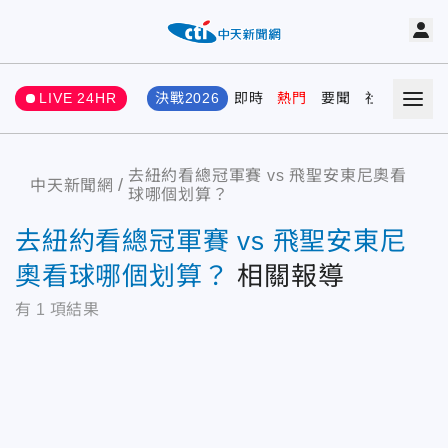
LIVE 24HR
決戰2026
即時
熱門
要聞
社會
娛樂
去紐約看總冠軍賽 vs 飛聖安東尼奧看
中天新聞網
球哪個划算？
去紐約看總冠軍賽 vs 飛聖安東尼
奧看球哪個划算？
相關報導
有
1
項結果