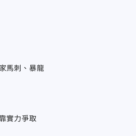
東家馬刺、暴龍
置靠實力爭取