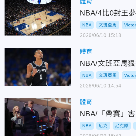
體育
NBA/4比0封
NBA
文班亞馬
Vict
2026/06/10 15:18
體育
NBA/文班亞
NBA
文班亞馬
Vict
2026/06/10 14:54
體育
NBA/「帶賽」
NBA
尼克
尼克隊