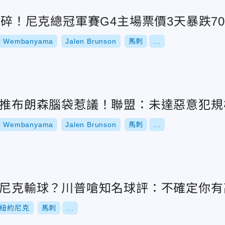
王夢碎！尼克總冠軍賽G4主場票價3天暴跌7
or Wembanyama
Jalen Brunson
馬刺
...
馬狠推布朗森腦袋惹議！聯盟：未達惡意犯規
or Wembanyama
Jalen Brunson
馬刺
...
害尼克輸球？川普嗆知名球評：不確定你有
紐約尼克
馬刺
...