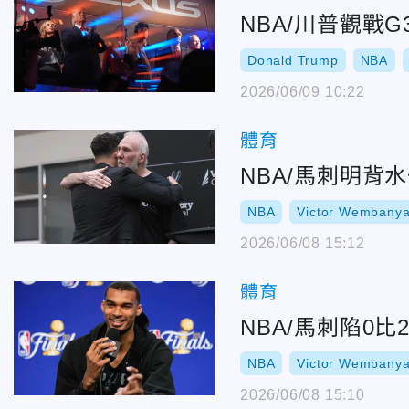
NBA/川普觀戰
Donald Trump
NBA
2026/06/09 10:22
體育
NBA/馬刺明
NBA
Victor Wembany
2026/06/08 15:12
體育
NBA/馬刺陷0
NBA
Victor Wembany
2026/06/08 15:10