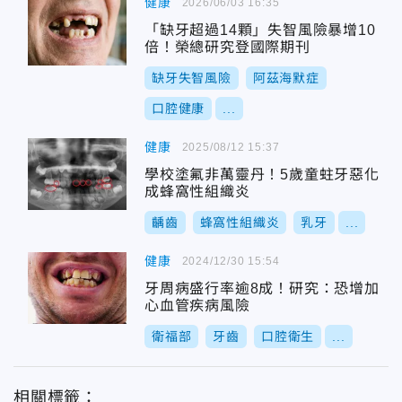
健康
2026/06/03 16:35
「缺牙超過14顆」失智風險暴增10
倍！榮總研究登國際期刊
缺牙失智風險
阿茲海默症
口腔健康
...
健康
2025/08/12 15:37
學校塗氟非萬靈丹！5歲童蛀牙惡化
成蜂窩性組織炎
齲齒
蜂窩性組織炎
乳牙
...
健康
2024/12/30 15:54
牙周病盛行率逾8成！研究：恐增加
心血管疾病風險
衛福部
牙齒
口腔衛生
...
相關標籤：